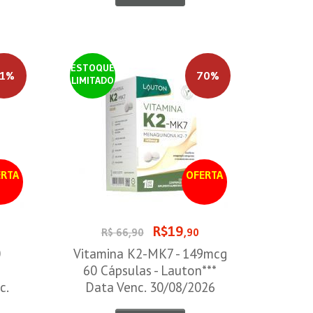
ESTOQUE
1%
70%
LIMITADO
RTA
OFERTA
R$19
R$ 66,90
,90
0
Vitamina K2-MK7 - 149mcg
60 Cápsulas - Lauton***
c.
Data Venc. 30/08/2026