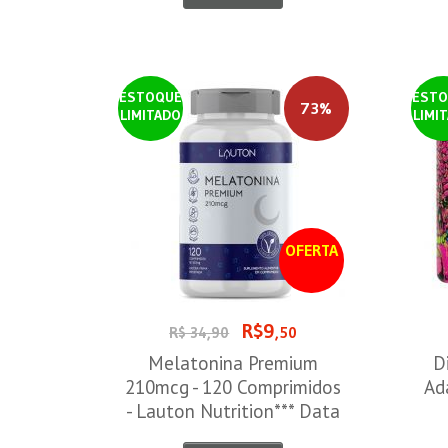
ESTOQUE
ESTO
73%
LIMITADO
LIMI
OFERTA
R$9
R$ 34,90
,50
Melatonina Premium
D
210mcg - 120 Comprimidos
Ad
- Lauton Nutrition*** Data
Venc. 30/08/2026