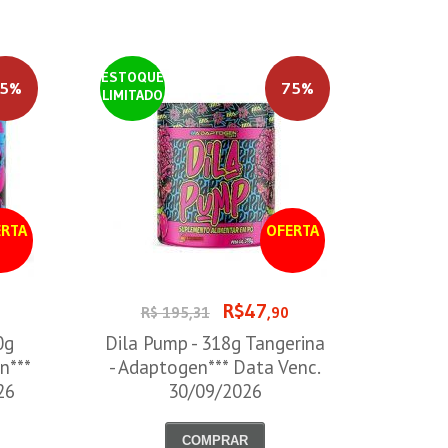
ESTOQUE
5%
75%
LIMITADO
RTA
OFERTA
R$47
R$ 195,31
,90
0g
Dila Pump - 318g Tangerina
n***
- Adaptogen*** Data Venc.
26
30/09/2026
COMPRAR