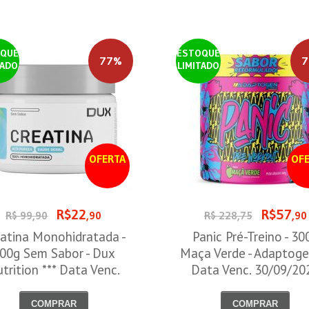
QUE
ESTOQUE
77%
7
TADO
LIMITADO
OFERTA
OFE
R$22
R$57
R$ 99,90
,90
R$ 228,75
,90
atina Monohidratada -
Panic Pré-Treino - 30
00g Sem Sabor - Dux
Maça Verde - Adaptoge
trition *** Data Venc.
Data Venc. 30/09/20
30/09/2026
COMPRAR
COMPRAR