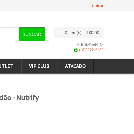
Entrar
0 item(s)
- R$0,00
BUSCAR
ATENDIMENTO:
(18)3322-2132
UTLET
VIP CLUB
ATACADO
ão - Nutrify