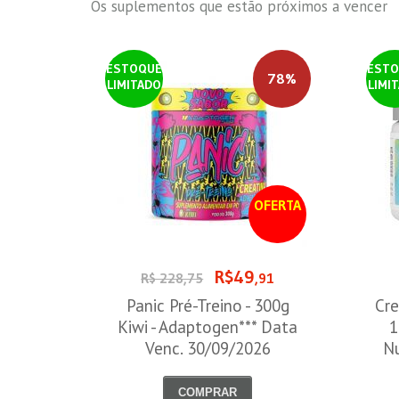
Os suplementos que estão próximos a vencer
ESTOQUE
ESTO
78%
LIMITADO
LIMI
OFERTA
R$49
R$ 228,75
,91
Panic Pré-Treino - 300g
Cre
Kiwi - Adaptogen*** Data
1
Venc. 30/09/2026
Nu
COMPRAR