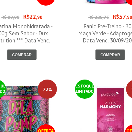
R$22
R$57
R$ 99,90
,90
R$ 228,75
,9
atina Monohidratada -
Panic Pré-Treino - 3
00g Sem Sabor - Dux
Maça Verde - Adaptog
trition *** Data Venc.
Data Venc. 30/09/2
30/09/2026
COMPRAR
COMPRAR
QUE
ESTOQUE
72%
ADO
LIMITADO
OFERTA
OF