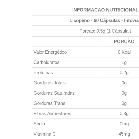
INFORMACAO NUTRICIONAL
Licopeno - 60 Cápsulas - Fitowa
Porçao: 0,5g (1 Cápsula )
PORÇÃO
Valor Energético
0 Kcal
Carboidratos
1g
Proteínas
0,2g
Gorduras Totais
0g
Gorduras Saturadas
0g
Gorduras Trans
0g
Fibras Alimentares
0,3g
Sódio
0mg
Vitamina C
45mg