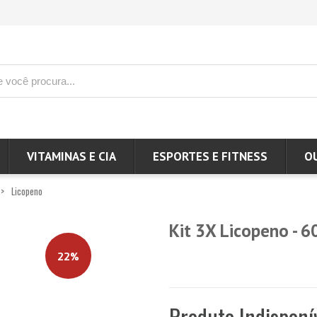
VITAMINAS E CIA
ESPORTES E FITNESS
O
Licopeno
Kit 3X Licopeno - 6
22%
Produto Indisponí