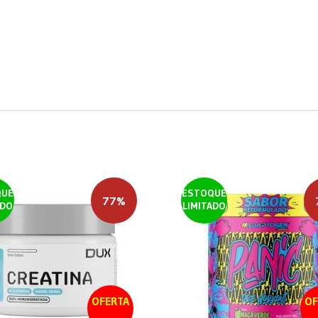
QUE
ESTOQUE
77%
ADO
LIMITADO
OFERTA
OF