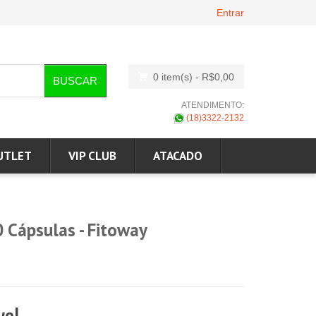
Entrar
0 item(s)
- R$0,00
BUSCAR
ATENDIMENTO:
(18)3322-2132
UTLET
VIP CLUB
ATACADO
0 Cápsulas - Fitoway
vel