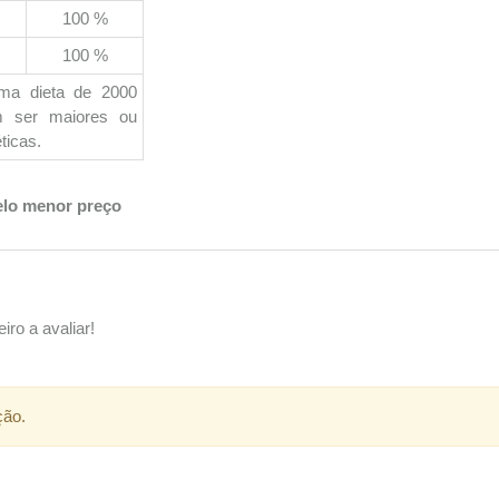
100 %
100 %
uma dieta de 2000
em ser maiores ou
ticas.
elo menor preço
iro a avaliar!
ção.