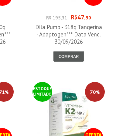
R$47
0
R$ 195,31
,90
00g
Dila Pump - 318g Tangerina
en***
- Adaptogen*** Data Venc.
026
30/09/2026
COMPRAR
ESTOQUE
71%
70%
LIMITADO
ERTA
OFERTA