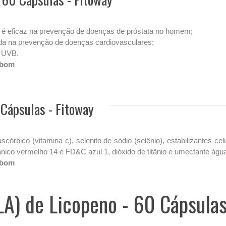
 e é eficaz na prevenção de doenças de próstata no homem;
uda na prevenção de doenças cardiovasculares;
e UVB.
 bom
 Cápsulas - Fitoway
ascórbico (vitamina c), selenito de sódio (selênio), estabilizantes ce
gânico vermelho 14 e FD&C azul 1, dióxido de titânio e umectante água 
 bom
LA) de Licopeno - 60 Cápsulas