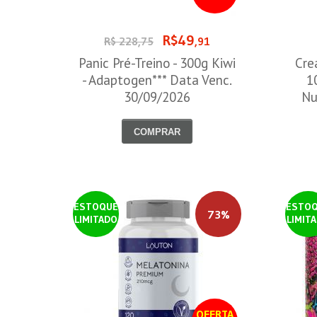
R$49
R$ 228,75
,91
Panic Pré-Treino - 300g Kiwi
Cre
- Adaptogen*** Data Venc.
1
30/09/2026
Nu
COMPRAR
ESTOQUE
ESTO
73%
LIMITADO
LIMIT
OFERTA