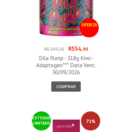
OFERTA
R$54
R$ 195,31
,90
Dila Pump - 318g Kiwi -
Adaptogen*** Data Venc.
30/09/2026
COMPRAR
ESTOQUE
71%
LIMITADO