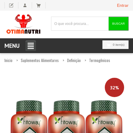
Entrar
BUSCAR
MENU
0 item(s)
Inicio
Suplementos Alimentares
Definição
Termogênicos
32%