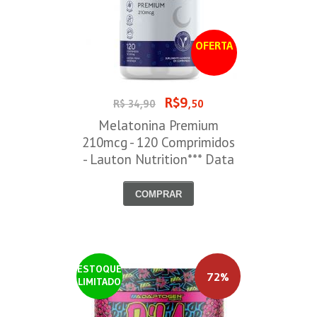
OFERTA
R$9
R$ 34,90
,50
Melatonina Premium
210mcg - 120 Comprimidos
- Lauton Nutrition*** Data
Venc. 30/08/2026
COMPRAR
ESTOQUE
72%
LIMITADO