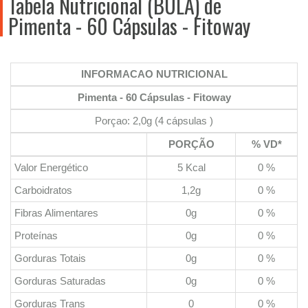
Tabela Nutricional (BULA) de
Pimenta - 60 Cápsulas - Fitoway
INFORMACAO NUTRICIONAL
Pimenta - 60 Cápsulas - Fitoway
Porçao: 2,0g (4 cápsulas )
PORÇÃO
% VD*
Valor Energético
5 Kcal
0 %
Carboidratos
1,2g
0 %
Fibras Alimentares
0g
0 %
Proteínas
0g
0 %
Gorduras Totais
0g
0 %
Gorduras Saturadas
0g
0 %
Gorduras Trans
0
0 %