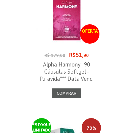
OFERTA
R$51
R$ 179,00
,90
Alpha Harmony - 90
Cápsulas Softgel -
Puravida*** Data Venc.
30/08/2026
COMPRAR
ESTOQUE
70%
LIMITADO