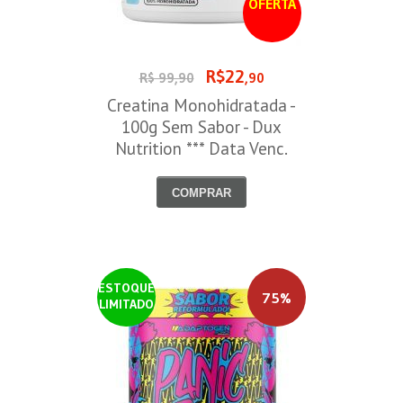
OFERTA
R$22
R$ 99,90
,90
Creatina Monohidratada -
100g Sem Sabor - Dux
Nutrition *** Data Venc.
30/09/2026
COMPRAR
ESTOQUE
75%
LIMITADO