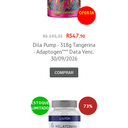
OFERTA
R$47
R$ 195,31
,90
Dila Pump - 318g Tangerina
- Adaptogen*** Data Venc.
30/09/2026
COMPRAR
ESTOQUE
73%
LIMITADO