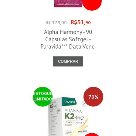
R$51
R$ 179,00
,90
Alpha Harmony - 90
Cápsulas Softgel -
Puravida*** Data Venc.
30/08/2026
COMPRAR
ESTOQUE
70%
LIMITADO