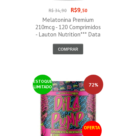
R$9
R$ 34,90
,50
Melatonina Premium
210mcg - 120 Comprimidos
- Lauton Nutrition*** Data
Venc. 30/08/2026
COMPRAR
ESTOQUE
72%
LIMITADO
OFERTA