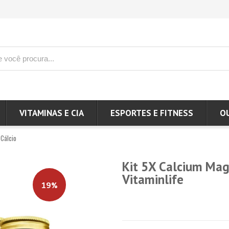
VITAMINAS E CIA
ESPORTES E FITNESS
O
Cálcio
Kit 5X Calcium Mag
Vitaminlife
19%