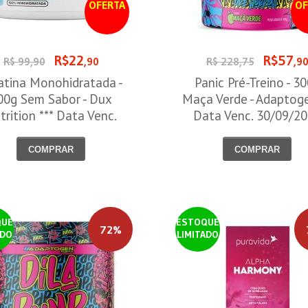
OFERTA
OF
R$22
R$57
R$ 99,90
,90
R$ 228,75
,9
atina Monohidratada -
Panic Pré-Treino - 3
00g Sem Sabor - Dux
Maça Verde - Adaptog
trition *** Data Venc.
Data Venc. 30/09/2
30/09/2026
COMPRAR
COMPRAR
QUE
ESTOQUE
72%
ADO
LIMITADO