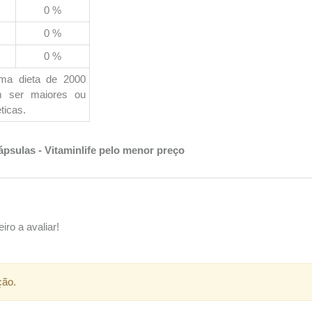
0 %
0 %
0 %
uma dieta de 2000
em ser maiores ou
ticas.
sulas - Vitaminlife pelo menor preço
iro a avaliar!
ção.