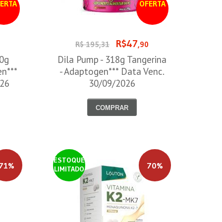
ERTA
OFERTA
R$47
0
R$ 195,31
,90
00g
Dila Pump - 318g Tangerina
en***
- Adaptogen*** Data Venc.
026
30/09/2026
COMPRAR
ESTOQUE
71%
70%
LIMITADO