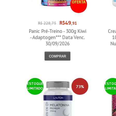
OFERTA
R$49
R$ 228,75
,91
Panic Pré-Treino - 300g Kiwi
Cre
- Adaptogen*** Data Venc.
1
30/09/2026
Nu
COMPRAR
ESTOQUE
ESTO
73%
LIMITADO
LIMIT