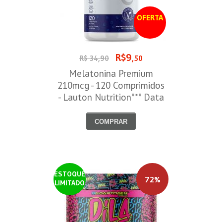
OFERTA
R$9
R$ 34,90
,50
Melatonina Premium
210mcg - 120 Comprimidos
- Lauton Nutrition*** Data
Venc. 30/08/2026
COMPRAR
ESTOQUE
72%
LIMITADO