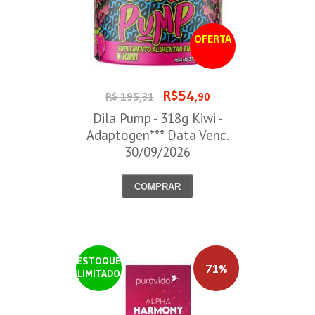
OFERTA
R$54
R$ 195,31
,90
Dila Pump - 318g Kiwi -
Adaptogen*** Data Venc.
30/09/2026
COMPRAR
ESTOQUE
71%
LIMITADO