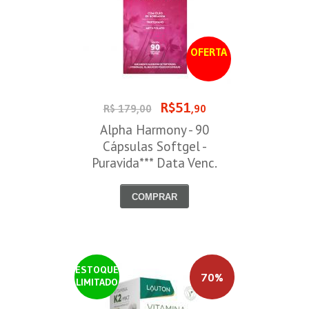
OFERTA
R$51
R$ 179,00
,90
Alpha Harmony - 90
Cápsulas Softgel -
Puravida*** Data Venc.
30/08/2026
COMPRAR
ESTOQUE
70%
LIMITADO