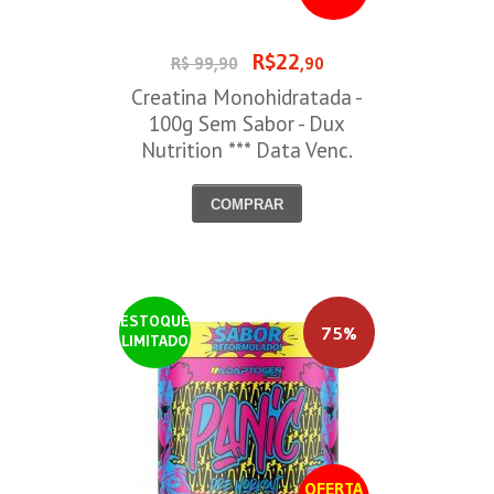
R$22
R$ 99,90
,90
Creatina Monohidratada -
100g Sem Sabor - Dux
Nutrition *** Data Venc.
30/09/2026
COMPRAR
ESTOQUE
75%
LIMITADO
OFERTA