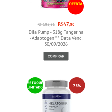
OFERTA
R$47
R$ 195,31
,90
Dila Pump - 318g Tangerina
- Adaptogen*** Data Venc.
30/09/2026
COMPRAR
ESTOQUE
73%
LIMITADO