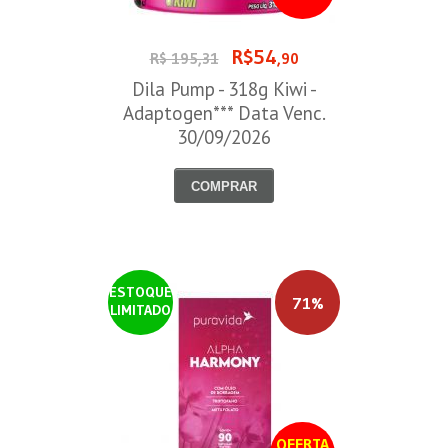
R$54
R$ 195,31
,90
Dila Pump - 318g Kiwi -
Adaptogen*** Data Venc.
30/09/2026
COMPRAR
ESTOQUE
71%
LIMITADO
OFERTA