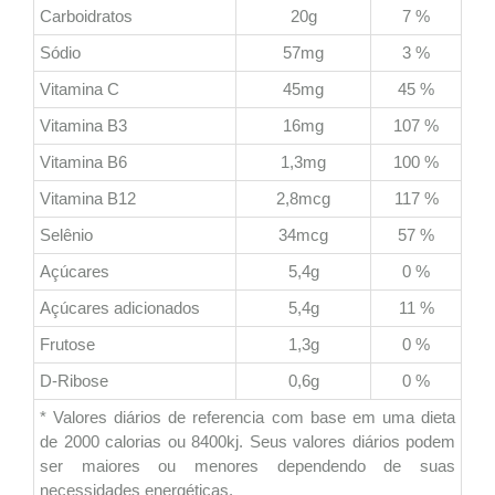
Carboidratos
20g
7 %
Sódio
57mg
3 %
Vitamina C
45mg
45 %
Vitamina B3
16mg
107 %
Vitamina B6
1,3mg
100 %
Vitamina B12
2,8mcg
117 %
Selênio
34mcg
57 %
Açúcares
5,4g
0 %
Açúcares adicionados
5,4g
11 %
Frutose
1,3g
0 %
D-Ribose
0,6g
0 %
* Valores diários de referencia com base em uma dieta
de 2000 calorias ou 8400kj. Seus valores diários podem
ser maiores ou menores dependendo de suas
necessidades energéticas.