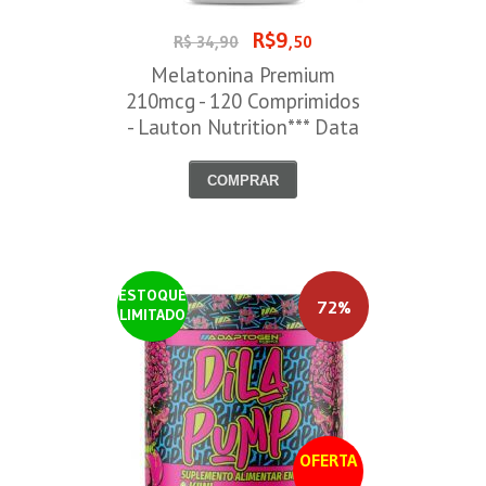
R$9
R$ 34,90
,50
Melatonina Premium
210mcg - 120 Comprimidos
- Lauton Nutrition*** Data
Venc. 30/08/2026
COMPRAR
ESTOQUE
72%
LIMITADO
OFERTA