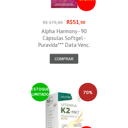
R$51
R$ 179,00
,90
Alpha Harmony - 90
Cápsulas Softgel -
Puravida*** Data Venc.
30/08/2026
COMPRAR
ESTOQUE
70%
LIMITADO