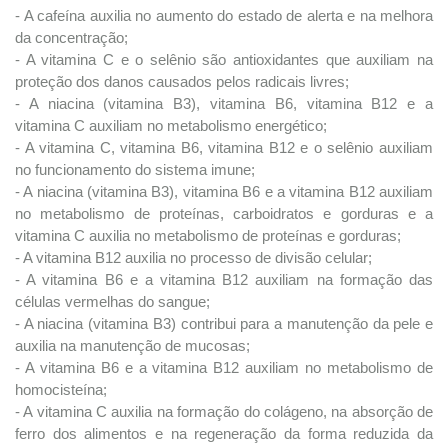
- A cafeína auxilia no aumento do estado de alerta e na melhora
da concentração;
- A vitamina C e o selênio são antioxidantes que auxiliam na
proteção dos danos causados pelos radicais livres;
- A niacina (vitamina B3), vitamina B6, vitamina B12 e a
vitamina C auxiliam no metabolismo energético;
- A vitamina C, vitamina B6, vitamina B12 e o selênio auxiliam
no funcionamento do sistema imune;
- A niacina (vitamina B3), vitamina B6 e a vitamina B12 auxiliam
no metabolismo de proteínas, carboidratos e gorduras e a
vitamina C auxilia no metabolismo de proteínas e gorduras;
- A vitamina B12 auxilia no processo de divisão celular;
- A vitamina B6 e a vitamina B12 auxiliam na formação das
células vermelhas do sangue;
- A niacina (vitamina B3) contribui para a manutenção da pele e
auxilia na manutenção de mucosas;
- A vitamina B6 e a vitamina B12 auxiliam no metabolismo de
homocisteína;
- A vitamina C auxilia na formação do colágeno, na absorção de
ferro dos alimentos e na regeneração da forma reduzida da