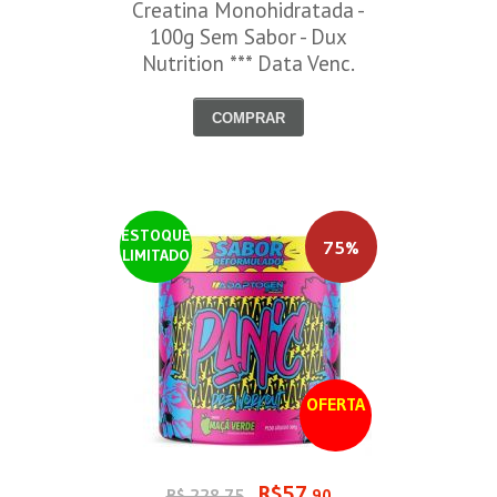
Creatina Monohidratada -
100g Sem Sabor - Dux
Nutrition *** Data Venc.
30/09/2026
COMPRAR
ESTOQUE
75%
LIMITADO
OFERTA
R$57
R$ 228,75
,90