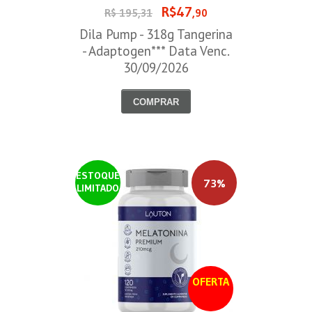
R$47
R$ 195,31
,90
Dila Pump - 318g Tangerina
- Adaptogen*** Data Venc.
30/09/2026
COMPRAR
ESTOQUE
73%
LIMITADO
OFERTA