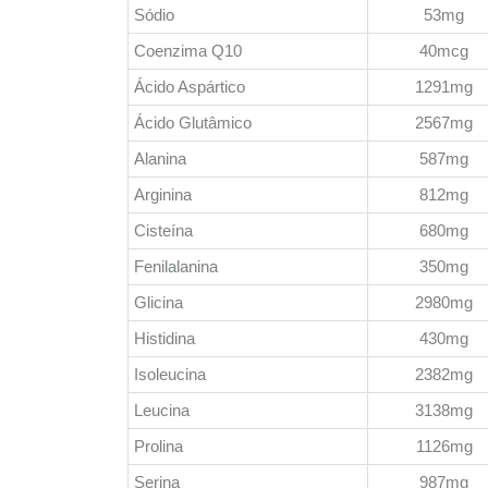
Sódio
53mg
Coenzima Q10
40mcg
Ácido Aspártico
1291mg
Ácido Glutâmico
2567mg
Alanina
587mg
Arginina
812mg
Cisteína
680mg
Fenilalanina
350mg
Glicina
2980mg
Histidina
430mg
Isoleucina
2382mg
Leucina
3138mg
Prolina
1126mg
Serina
987mg