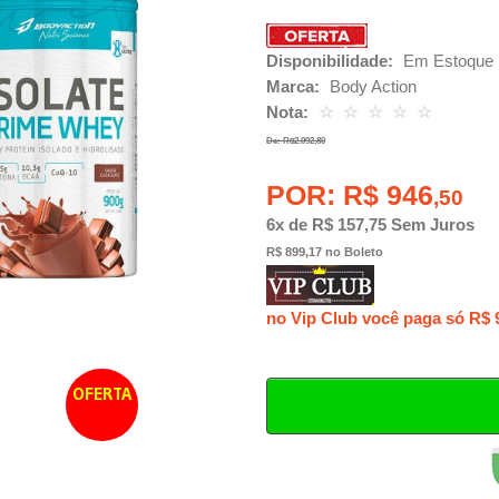
Disponibilidade:
Em Estoque
Marca:
Body Action
Nota:
☆
☆
☆
☆
☆
De: R$2.092,80
POR: R$ 946
,50
6x de R$ 157,75 Sem Juros
R$ 899,17 no Boleto
no Vip Club você paga só R$ 
OFERTA