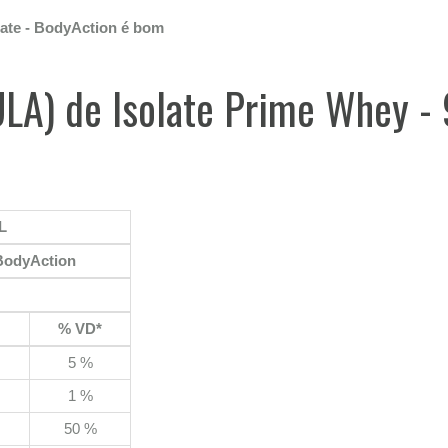
late - BodyAction é bom
ULA) de Isolate Prime Whey -
L
 BodyAction
% VD*
5 %
1 %
50 %