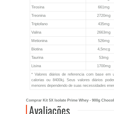
Tirosina
661mg
Treonina
2720mg
Triptofano
435mg
Valina
2663mg
Metionina
526mg
Biotina
4,5mcg
Taurina
53mg
Lisina
1700mg
* Valores diários de referencia com base em 
calorias ou 8400kj. Seus valores diários pod
menores dependendo de suas necessidades ener
Comprar Kit 5X Isolate Prime Whey - 900g Choco
Avaliações