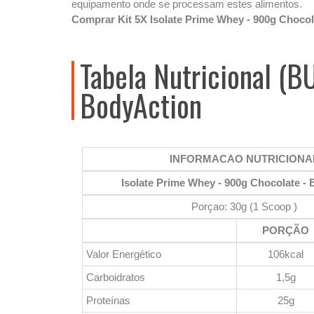
equipamento onde se processam estes alimentos.
Comprar Kit 5X Isolate Prime Whey - 900g Choco
Tabela Nutricional (B
BodyAction
INFORMACAO NUTRICIONA
Isolate Prime Whey - 900g Chocolate -
Porçao: 30g (1 Scoop )
PORÇÃO
Valor Energético
106kcal
Carboidratos
1,5g
Proteínas
25g