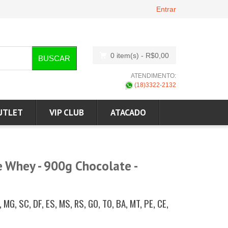
Entrar
0 item(s)
- R$0,00
BUSCAR
ATENDIMENTO:
(18)3322-2132
UTLET
VIP CLUB
ATACADO
e Whey - 900g Chocolate -
, MG, SC, DF, ES, MS, RS, GO, TO, BA, MT, PE, CE,