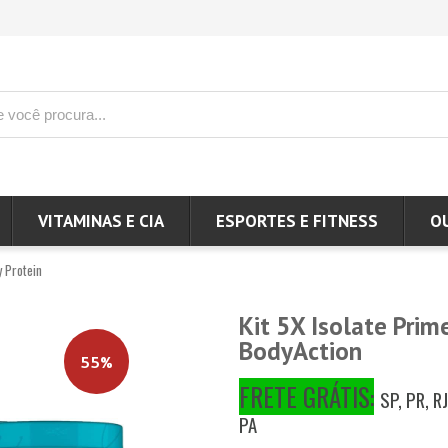
VITAMINAS E CIA
ESPORTES E FITNESS
O
 Protein
Kit 5X Isolate Prim
BodyAction
55%
FRETE GRÁTIS:
SP, PR, RJ
PA