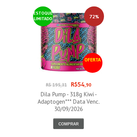
ESTOQUE
72%
LIMITADO
OFERTA
R$54
R$ 195,31
,90
Dila Pump - 318g Kiwi -
Adaptogen*** Data Venc.
30/09/2026
COMPRAR