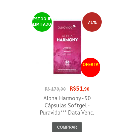
ESTOQUE
71%
LIMITADO
OFERTA
R$51
R$ 179,00
,90
Alpha Harmony - 90
Cápsulas Softgel -
Puravida*** Data Venc.
30/08/2026
COMPRAR