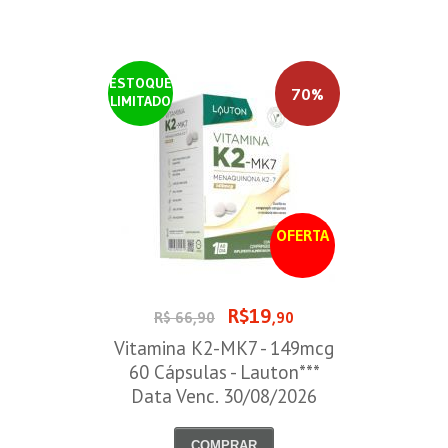
ESTOQUE
70%
LIMITADO
OFERTA
R$19
R$ 66,90
,90
Vitamina K2-MK7 - 149mcg
60 Cápsulas - Lauton***
Data Venc. 30/08/2026
COMPRAR