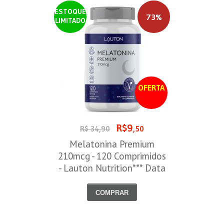
ESTOQUE
73%
LIMITADO
OFERTA
R$9
R$ 34,90
,50
Melatonina Premium
210mcg - 120 Comprimidos
- Lauton Nutrition*** Data
Venc. 30/08/2026
COMPRAR