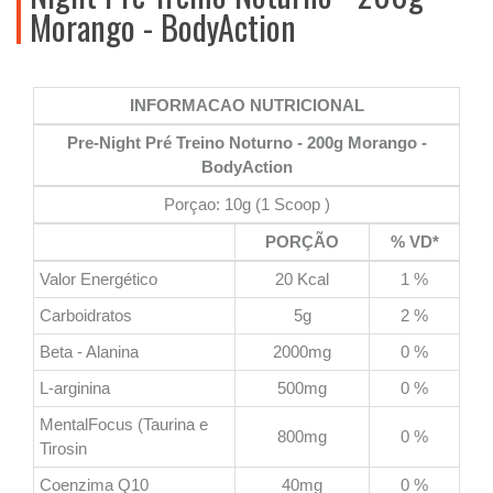
Morango - BodyAction
INFORMACAO NUTRICIONAL
Pre-Night Pré Treino Noturno - 200g Morango -
BodyAction
Porçao: 10g (1 Scoop )
PORÇÃO
% VD*
Valor Energético
20 Kcal
1 %
Carboidratos
5g
2 %
Beta - Alanina
2000mg
0 %
L-arginina
500mg
0 %
MentalFocus (Taurina e
800mg
0 %
Tirosin
Coenzima Q10
40mg
0 %