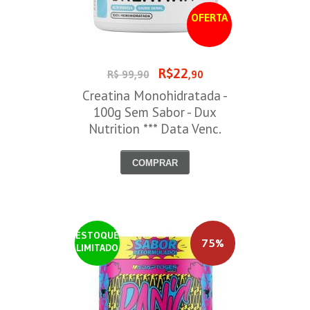
OFERTA
R$22
R$ 99,90
,90
Creatina Monohidratada -
100g Sem Sabor - Dux
Nutrition *** Data Venc.
30/09/2026
COMPRAR
ESTOQUE
75%
LIMITADO