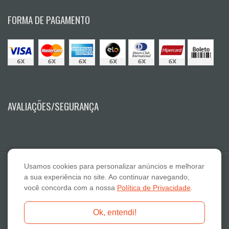
FORMA DE PAGAMENTO
AVALIAÇÕES/SEGURANÇA
Usamos cookies para personalizar anúncios e melhorar
a sua experiência no site. Ao continuar navegando,
você concorda com a nossa
Política de Privacidade
.
E A Lazaro Suplementos Alimentares ME - CNPJ: 19.789.048/0001-59
Ok, entendi!
Fone: 18-3322 2132 - E-mail: atendimento@otimanutri.com.br