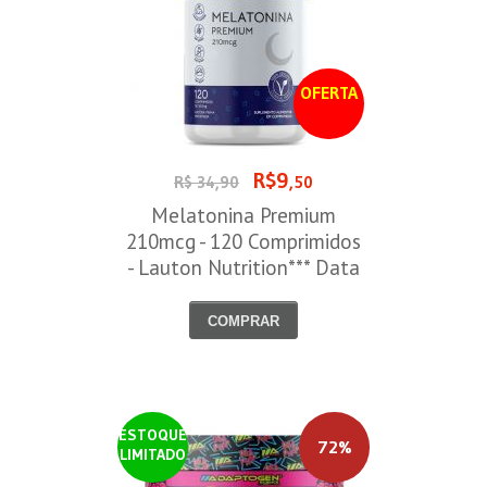
OFERTA
R$9
R$ 34,90
,50
Melatonina Premium
210mcg - 120 Comprimidos
- Lauton Nutrition*** Data
Venc. 30/08/2026
COMPRAR
ESTOQUE
72%
LIMITADO