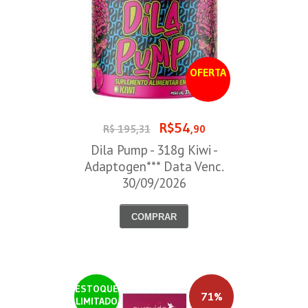
OFERTA
R$54
R$ 195,31
,90
Dila Pump - 318g Kiwi -
Adaptogen*** Data Venc.
30/09/2026
COMPRAR
ESTOQUE
71%
LIMITADO