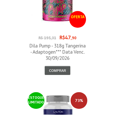
OFERTA
R$47
R$ 195,31
,90
Dila Pump - 318g Tangerina
- Adaptogen*** Data Venc.
30/09/2026
COMPRAR
ESTOQUE
73%
LIMITADO