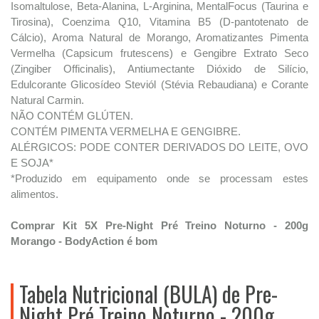
Isomaltulose, Beta-Alanina, L-Arginina, MentalFocus (Taurina e
Tirosina), Coenzima Q10, Vitamina B5 (D-pantotenato de
Cálcio), Aroma Natural de Morango, Aromatizantes Pimenta
Vermelha (Capsicum frutescens) e Gengibre Extrato Seco
(Zingiber Officinalis), Antiumectante Dióxido de Silício,
Edulcorante Glicosídeo Steviól (Stévia Rebaudiana) e Corante
Natural Carmin.
NÃO CONTÉM GLÚTEN.
CONTÉM PIMENTA VERMELHA E GENGIBRE.
ALÉRGICOS: PODE CONTER DERIVADOS DO LEITE, OVO
E SOJA*
*Produzido em equipamento onde se processam estes
alimentos.
Comprar Kit 5X Pre-Night Pré Treino Noturno - 200g
Morango - BodyAction é bom
Tabela Nutricional (BULA) de Pre-
Night Pré Treino Noturno - 200g