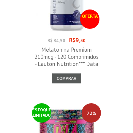
OFERTA
R$9
R$ 34,90
,50
Melatonina Premium
210mcg - 120 Comprimidos
- Lauton Nutrition*** Data
Venc. 30/08/2026
COMPRAR
ESTOQUE
72%
LIMITADO