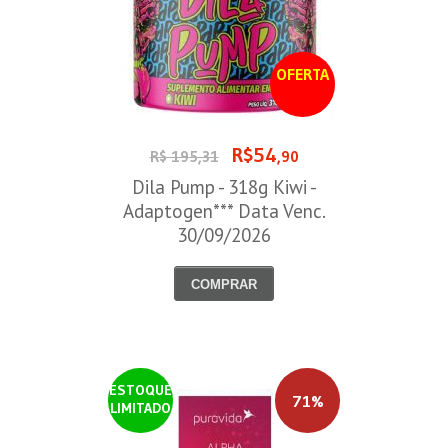
OFERTA
R$54
R$ 195,31
,90
Dila Pump - 318g Kiwi -
Adaptogen*** Data Venc.
30/09/2026
COMPRAR
ESTOQUE
71%
LIMITADO