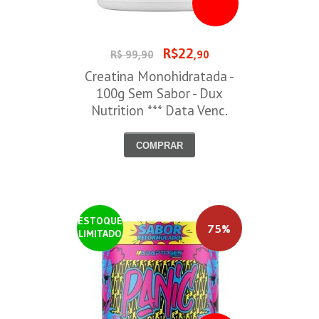
R$22
R$ 99,90
,90
Creatina Monohidratada -
100g Sem Sabor - Dux
Nutrition *** Data Venc.
30/09/2026
COMPRAR
ESTOQUE
75%
LIMITADO