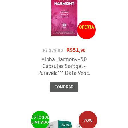
OFERTA
R$51
R$ 179,00
,90
Alpha Harmony - 90
Cápsulas Softgel -
Puravida*** Data Venc.
30/08/2026
COMPRAR
ESTOQUE
70%
LIMITADO