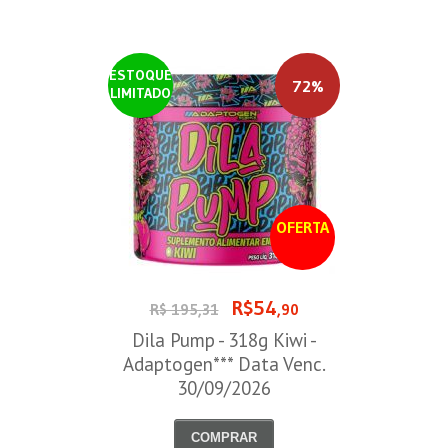
ESTOQUE
72%
LIMITADO
OFERTA
R$54
R$ 195,31
,90
Dila Pump - 318g Kiwi -
Adaptogen*** Data Venc.
30/09/2026
COMPRAR