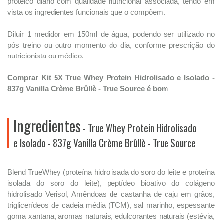
proteico diário com qualidade nutricional associada, tendo em
vista os ingredientes funcionais que o compõem.
Diluir 1 medidor em 150ml de água, podendo ser utilizado no
pós treino ou outro momento do dia, conforme prescrição do
nutricionista ou médico.
Comprar Kit 5X True Whey Protein Hidrolisado e Isolado -
837g Vanilla Crème Brûllè - True Source é bom
Ingredientes
- True Whey Protein Hidrolisado
e Isolado - 837g Vanilla Crème Brûllè - True Source
Blend TrueWhey (proteína hidrolisada do soro do leite e proteína
isolada do soro do leite), peptídeo bioativo do colágeno
hidrolisado Verisol, Amêndoas de castanha de caju em grãos,
triglicerídeos de cadeia média (TCM), sal marinho, espessante
goma xantana, aromas naturais, edulcorantes naturais (estévia,