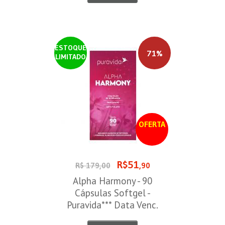
ESTOQUE
71%
LIMITADO
OFERTA
R$51
R$ 179,00
,90
Alpha Harmony - 90
Cápsulas Softgel -
Puravida*** Data Venc.
30/08/2026