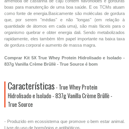
amêndoa de castanha de caju contém flavonoides e gorduras
boas para manutenção de uma boa saúde. E os TCMs atuam
como fonte de energia.Basicamente são moléculas de gordura
que, por serem "médias" e não "longas" (em relação à
quantidade de átomos em cada uma), são mais fáceis para o
organismo quebrar e obter energia dali. Sendo metabolizados
rapidamente, eles também têm papel importante na baixa taxa
de gordura corporal e aumento de massa magra.
Comprar Kit 5X True Whey Protein Hidrolisado e Isolado -
837g Vanilla Crème Brûllè - True Source é bom
Características
- True Whey Protein
Hidrolisado e Isolado - 837g Vanilla Crème Brûllè -
True Source
- Produzido em ecossistema que promove o bem estar animal.
Livre do uso de hormônios e antibióticos.