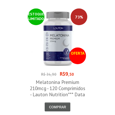
ESTOQUE
73%
LIMITADO
OFERTA
R$9
R$ 34,90
,50
Melatonina Premium
210mcg - 120 Comprimidos
- Lauton Nutrition*** Data
Venc. 30/08/2026
COMPRAR