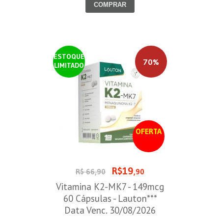
COMPRAR
ESTOQUE
70%
LIMITADO
OFERTA
R$19
R$ 66,90
,90
Vitamina K2-MK7 - 149mcg
60 Cápsulas - Lauton***
Data Venc. 30/08/2026