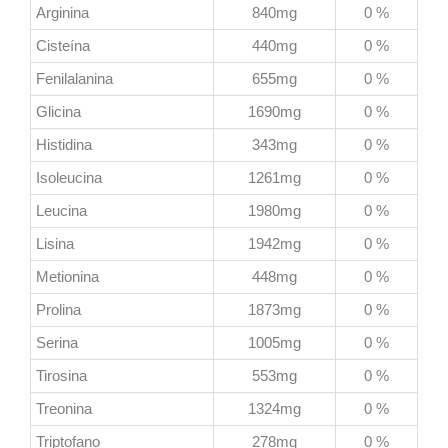
Arginina
840mg
0 %
Cisteína
440mg
0 %
Fenilalanina
655mg
0 %
Glicina
1690mg
0 %
Histidina
343mg
0 %
Isoleucina
1261mg
0 %
Leucina
1980mg
0 %
Lisina
1942mg
0 %
Metionina
448mg
0 %
Prolina
1873mg
0 %
Serina
1005mg
0 %
Tirosina
553mg
0 %
Treonina
1324mg
0 %
Triptofano
278mg
0 %