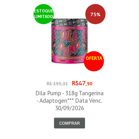
ESTOQUE
75%
LIMITADO
OFERTA
R$47
R$ 195,31
,90
Dila Pump - 318g Tangerina
- Adaptogen*** Data Venc.
30/09/2026
COMPRAR