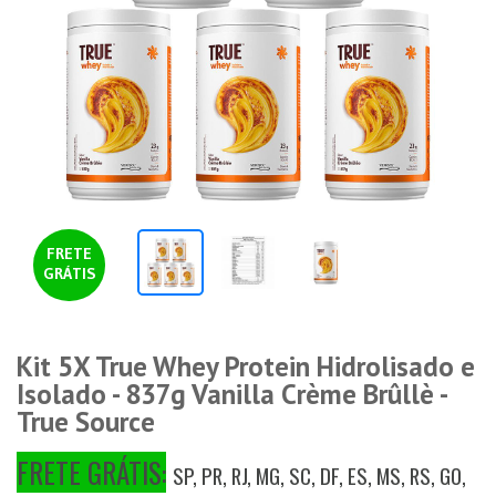
FRETE
GRÁTIS
Kit 5X True Whey Protein Hidrolisado e
Isolado - 837g Vanilla Crème Brûllè -
True Source
FRETE GRÁTIS:
SP, PR, RJ, MG, SC, DF, ES, MS, RS, GO,