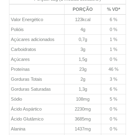
PORÇÃO
% VD*
Valor Energético
123kcal
6 %
Polióis
4g
0 %
Açúcares adicionados
0,7g
1 %
Carboidratos
3g
1 %
Açúcares
1,5g
0 %
Proteínas
23g
46 %
Gorduras Totais
2g
3 %
Gorduras Saturadas
1,3g
6 %
Sódio
108mg
5 %
Ácido Aspártico
2230mg
0 %
Ácido Glutâmico
3685mg
0 %
Alanina
1437mg
0 %