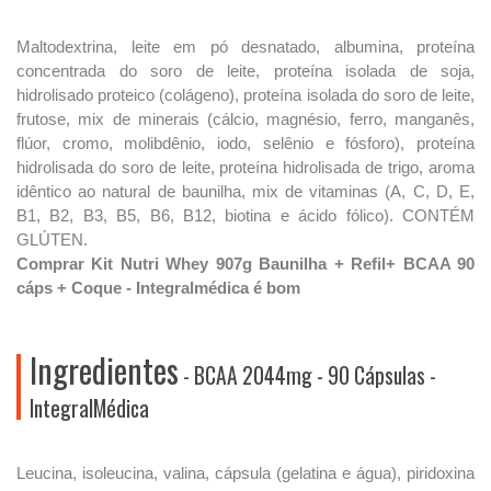
Maltodextrina, leite em pó desnatado, albumina, proteína
concentrada do soro de leite, proteína isolada de soja,
hidrolisado proteico (colágeno), proteína isolada do soro de leite,
frutose, mix de minerais (cálcio, magnésio, ferro, manganês,
flúor, cromo, molibdênio, iodo, selênio e fósforo), proteína
hidrolisada do soro de leite, proteína hidrolisada de trigo, aroma
idêntico ao natural de baunilha, mix de vitaminas (A, C, D, E,
B1, B2, B3, B5, B6, B12, biotina e ácido fólico). CONTÉM
GLÚTEN.
Comprar Kit Nutri Whey 907g Baunilha + Refil+ BCAA 90
cáps + Coque - Integralmédica é bom
Ingredientes
- BCAA 2044mg - 90 Cápsulas -
IntegralMédica
Leucina, isoleucina, valina, cápsula (gelatina e água), piridoxina