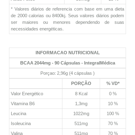
* Valores diários de referencia com base em uma dieta
de 2000 calorias ou 8400kj. Seus valores diários podem
ser maiores ou menores dependendo de suas
necessidades energéticas.
INFORMACAO NUTRICIONAL
BCAA 2044mg - 90 Cápsulas - IntegralMédica
Porçao: 2,96g (4 cápsulas )
PORÇÃO
% VD*
Valor Energético
8 Kcal
0 %
Vitamina B6
1,3mg
10 %
Leucina
1022mg
100 %
Isoleucina
511mg
70 %
Valina
511mg
70 %