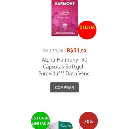
OFERTA
R$51
R$ 179,00
,90
Alpha Harmony - 90
Cápsulas Softgel -
Puravida*** Data Venc.
30/08/2026
COMPRAR
ESTOQUE
70%
LIMITADO