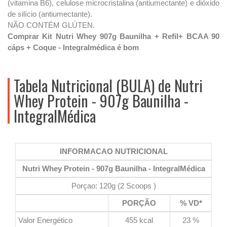
(vitamina B6), celulose microcristalina (antiumectante) e dióxido
de silício (antiumectante).
NÃO CONTÉM GLÚTEN.
Comprar Kit Nutri Whey 907g Baunilha + Refil+ BCAA 90
cáps + Coque - Integralmédica é bom
Tabela Nutricional (BULA) de Nutri
Whey Protein - 907g Baunilha -
IntegralMédica
INFORMACAO NUTRICIONAL
Nutri Whey Protein - 907g Baunilha - IntegralMédica
Porçao: 120g (2 Scoops )
PORÇÃO
% VD*
Valor Energético
455 kcal
23 %