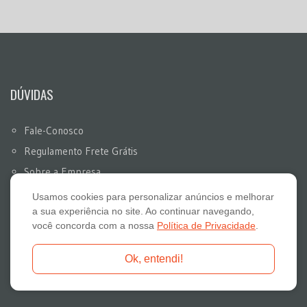
DÚVIDAS
Fale-Conosco
Regulamento Frete Grátis
Sobre a Empresa
Trocas e Devoluções
Usamos cookies para personalizar anúncios e melhorar
a sua experiência no site. Ao continuar navegando,
Blog
você concorda com a nossa
Política de Privacidade
.
Compras no Atacado
(18)3322-2132
Ok, entendi!