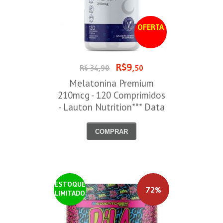
OFERTA
R$9
R$ 34,90
,50
Melatonina Premium
210mcg - 120 Comprimidos
- Lauton Nutrition*** Data
Venc. 30/08/2026
COMPRAR
ESTOQUE
72%
LIMITADO