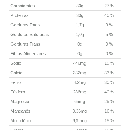
Carboidratos
80g
27 %
Proteínas
30g
40 %
Gorduras Totais
1,7g
3 %
Gorduras Saturadas
1,0g
5 %
Gorduras Trans
0g
0 %
Fibras Alimentares
0g
0 %
Sódio
446mg
19 %
Cálcio
332mg
33 %
Ferro
4,2mg
30 %
Fósforo
286mg
40 %
Magnésio
65mg
25 %
Manganês
0,36mg
16 %
Molibdênio
6,9mcg
15 %