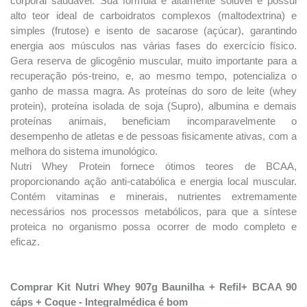
corporal saudável. Sua fórmula é altamente solúvel e possui
alto teor ideal de carboidratos complexos (maltodextrina) e
simples (frutose) e isento de sacarose (açúcar), garantindo
energia aos músculos nas várias fases do exercício físico.
Gera reserva de glicogênio muscular, muito importante para a
recuperação pós-treino, e, ao mesmo tempo, potencializa o
ganho de massa magra. As proteínas do soro de leite (whey
protein), proteína isolada de soja (Supro), albumina e demais
proteínas animais, beneficiam incomparavelmente o
desempenho de atletas e de pessoas fisicamente ativas, com a
melhora do sistema imunológico.
Nutri Whey Protein fornece ótimos teores de BCAA,
proporcionando ação anti-catabólica e energia local muscular.
Contém vitaminas e minerais, nutrientes extremamente
necessários nos processos metabólicos, para que a síntese
proteica no organismo possa ocorrer de modo completo e
eficaz.
Comprar Kit Nutri Whey 907g Baunilha + Refil+ BCAA 90
cáps + Coque - Integralmédica é bom