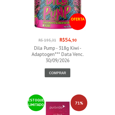
OFERTA
R$54
R$ 195,31
,90
Dila Pump - 318g Kiwi -
Adaptogen*** Data Venc.
30/09/2026
COMPRAR
ESTOQUE
71%
LIMITADO