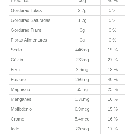
Proteínas
30g
40 %
Gorduras Totais
2,7g
5 %
Gorduras Saturadas
1,2g
5 %
Gorduras Trans
0g
0 %
Fibras Alimentares
0g
0 %
Sódio
446mg
19 %
Cálcio
273mg
27 %
Ferro
2,6mg
18 %
Fósforo
286mg
40 %
Magnésio
65mg
25 %
Manganês
0,36mg
16 %
Molibdênio
6,9mcg
15 %
Cromo
5,4mcg
16 %
Iodo
22mcg
17 %