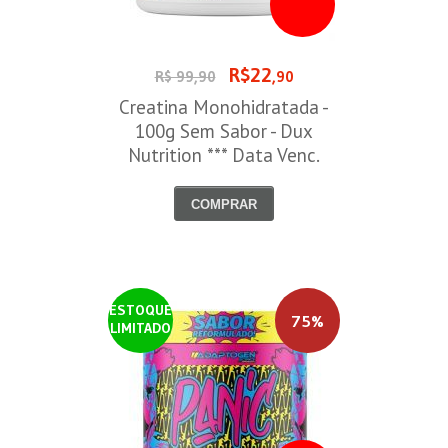
R$22
R$ 99,90
,90
Creatina Monohidratada -
100g Sem Sabor - Dux
Nutrition *** Data Venc.
30/09/2026
COMPRAR
ESTOQUE
75%
LIMITADO