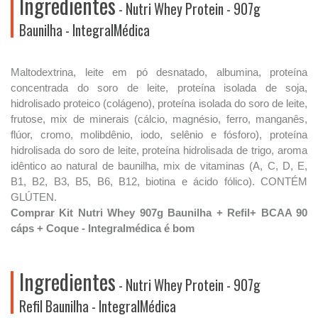
Ingredientes
- Nutri Whey Protein - 907g
Baunilha - IntegralMédica
Maltodextrina, leite em pó desnatado, albumina, proteína
concentrada do soro de leite, proteína isolada de soja,
hidrolisado proteico (colágeno), proteína isolada do soro de leite,
frutose, mix de minerais (cálcio, magnésio, ferro, manganês,
flúor, cromo, molibdênio, iodo, selênio e fósforo), proteína
hidrolisada do soro de leite, proteína hidrolisada de trigo, aroma
idêntico ao natural de baunilha, mix de vitaminas (A, C, D, E,
B1, B2, B3, B5, B6, B12, biotina e ácido fólico). CONTÉM
GLÚTEN.
Comprar Kit Nutri Whey 907g Baunilha + Refil+ BCAA 90
cáps + Coque - Integralmédica é bom
Ingredientes
- Nutri Whey Protein - 907g
Refil Baunilha - IntegralMédica