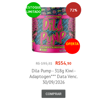
ESTOQUE
72%
LIMITADO
OFERTA
R$54
R$ 195,31
,90
Dila Pump - 318g Kiwi -
Adaptogen*** Data Venc.
30/09/2026
COMPRAR