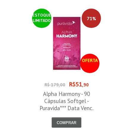
ESTOQUE
71%
LIMITADO
OFERTA
R$51
R$ 179,00
,90
Alpha Harmony - 90
Cápsulas Softgel -
Puravida*** Data Venc.
30/08/2026
COMPRAR