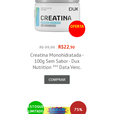
OFERTA
R$22
R$ 99,90
,90
Creatina Monohidratada -
100g Sem Sabor - Dux
Nutrition *** Data Venc.
30/09/2026
COMPRAR
ESTOQUE
75%
LIMITADO