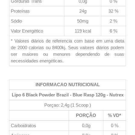
Gorduras Trans
0,0g
0 %
Proteínas
24g
32 %
Sódio
50mg
2 %
Valor Energético
119 kcal
6 %
* Valores diários de referencia com base em uma dieta
de 2000 calorias ou 8400kj. Seus valores diários podem
ser maiores ou menores dependendo de suas
necessidades energéticas.
INFORMACAO NUTRICIONAL
Lipo 6 Black Powder Brazil - Blue Rasp 120g - Nutrex
Porçao: 2,4g (1 Scoop )
PORÇÃO
% VD*
Carboidratos
0,0g
0 %