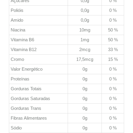
Açúcares
0,0g
0 %
Polióis
0,0g
0 %
Amido
0,0g
0 %
Niacina
10mg
50 %
Vitamina B6
1mg
50 %
Vitamina B12
2mcg
33 %
Cromo
17,5mcg
15 %
Valor Energético
0g
0 %
Proteínas
0g
0 %
Gorduras Totais
0g
0 %
Gorduras Saturadas
0g
0 %
Gorduras Trans
0g
0 %
Fibras Alimentares
0g
0 %
Sódio
0g
0 %