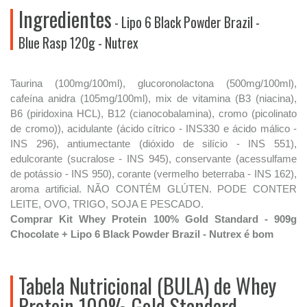
Ingredientes
- Lipo 6 Black Powder Brazil -
Blue Rasp 120g - Nutrex
Taurina (100mg/100ml), glucoronolactona (500mg/100ml),
cafeína anidra (105mg/100ml), mix de vitamina (B3 (niacina),
B6 (piridoxina HCL), B12 (cianocobalamina), cromo (picolinato
de cromo)), acidulante (ácido cítrico - INS330 e ácido málico -
INS 296), antiumectante (dióxido de silício - INS 551),
edulcorante (sucralose - INS 945), conservante (acessulfame
de potássio - INS 950), corante (vermelho beterraba - INS 162),
aroma artificial. NÃO CONTÉM GLÚTEN. PODE CONTER
LEITE, OVO, TRIGO, SOJA E PESCADO.
Comprar Kit Whey Protein 100% Gold Standard - 909g
Chocolate + Lipo 6 Black Powder Brazil - Nutrex é bom
Tabela Nutricional (BULA) de Whey
Protein 100% Gold Standard -