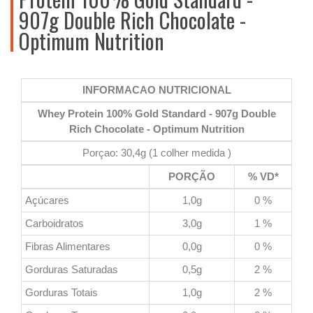
907g Double Rich Chocolate -
Optimum Nutrition
INFORMACAO NUTRICIONAL
Whey Protein 100% Gold Standard - 907g Double
Rich Chocolate - Optimum Nutrition
Porçao: 30,4g (1 colher medida )
PORÇÃO
% VD*
Açúcares
1,0g
0 %
Carboidratos
3,0g
1 %
Fibras Alimentares
0,0g
0 %
Gorduras Saturadas
0,5g
2 %
Gorduras Totais
1,0g
2 %