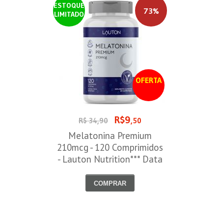
ESTOQUE
73%
LIMITADO
OFERTA
R$9
R$ 34,90
,50
Melatonina Premium
210mcg - 120 Comprimidos
- Lauton Nutrition*** Data
Venc. 30/08/2026
COMPRAR