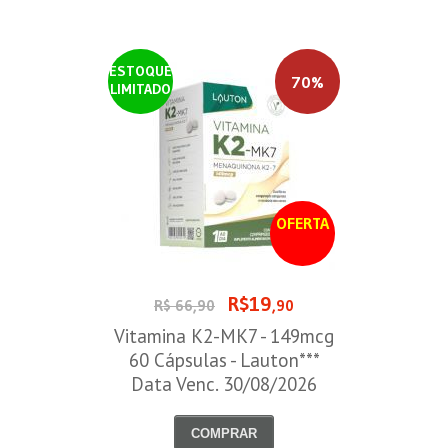
ESTOQUE
70%
LIMITADO
OFERTA
R$19
R$ 66,90
,90
Vitamina K2-MK7 - 149mcg
60 Cápsulas - Lauton***
Data Venc. 30/08/2026
COMPRAR