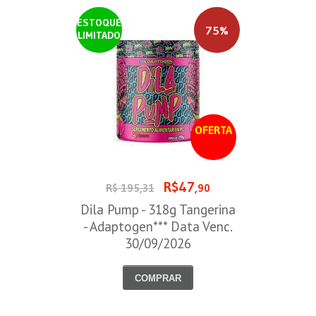
ESTOQUE
75%
LIMITADO
OFERTA
R$47
R$ 195,31
,90
Dila Pump - 318g Tangerina
- Adaptogen*** Data Venc.
30/09/2026
COMPRAR