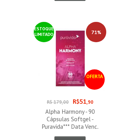
ESTOQUE
71%
LIMITADO
OFERTA
R$51
R$ 179,00
,90
Alpha Harmony - 90
Cápsulas Softgel -
Puravida*** Data Venc.
30/08/2026