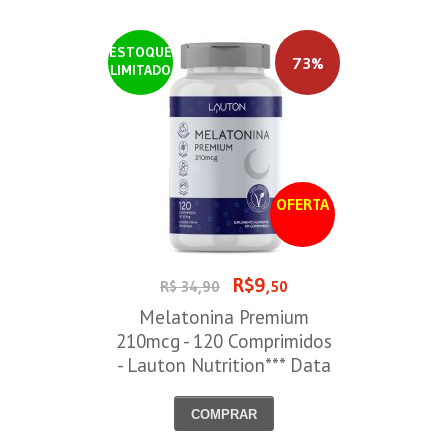
ESTOQUE
73%
LIMITADO
OFERTA
R$9
R$ 34,90
,50
Melatonina Premium
210mcg - 120 Comprimidos
- Lauton Nutrition*** Data
Venc. 30/08/2026
COMPRAR