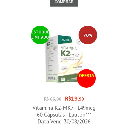
COMPRAR
ESTOQUE
70%
LIMITADO
OFERTA
R$19
R$ 66,90
,90
Vitamina K2-MK7 - 149mcg
60 Cápsulas - Lauton***
Data Venc. 30/08/2026