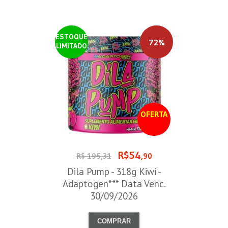
ESTOQUE
72%
LIMITADO
OFERTA
R$54
R$ 195,31
,90
Dila Pump - 318g Kiwi -
Adaptogen*** Data Venc.
30/09/2026
COMPRAR