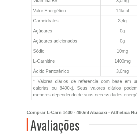
Vitamina B5
3,0mg
Valor Energético
14kcal
Carboidratos
3,4g
Açúcares
0g
Açúcares adicionados
0g
Sódio
10mg
L-Carnitine
1400mg
Ácido Pantotênico
3,0mg
* Valores diários de referencia com base em 
calorias ou 8400kj. Seus valores diários pod
menores dependendo de suas necessidades energé
Comprar L-Carn 1400 - 480ml Abacaxi - Atlhetica Nu
Avaliações