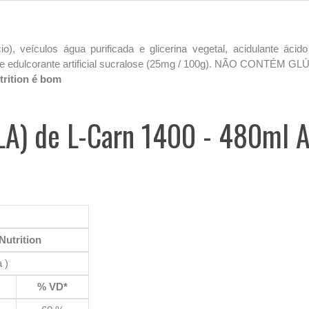
io), veículos água purificada e glicerina vegetal, acidulante ácido
o e edulcorante artificial sucralose (25mg / 100g). NÃO CONTÉM G
trition é bom
LA) de L-Carn 1400 - 480ml A
Nutrition
 )
% VD*