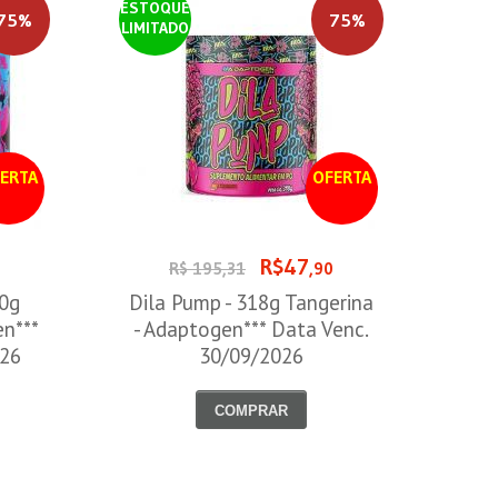
ESTOQUE
75%
75%
LIMITADO
ERTA
OFERTA
R$47
0
R$ 195,31
,90
00g
Dila Pump - 318g Tangerina
en***
- Adaptogen*** Data Venc.
026
30/09/2026
COMPRAR