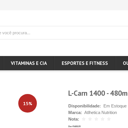
VITAMINAS E CIA
ESPORTES E FITNESS
O
L-Carn 1400 - 480ml
15%
Disponibilidade:
Em Estoque
Marca:
Atlhetica Nutrition
Nota:
☆
☆
☆
☆
☆
De: R$58,99