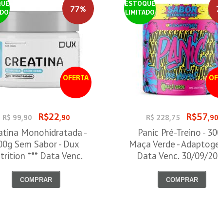
QUE
ESTOQUE
77%
ADO
LIMITADO
OFERTA
OF
R$22
R$57
R$ 99,90
,90
R$ 228,75
,9
atina Monohidratada -
Panic Pré-Treino - 3
00g Sem Sabor - Dux
Maça Verde - Adaptog
trition *** Data Venc.
Data Venc. 30/09/2
30/09/2026
COMPRAR
COMPRAR