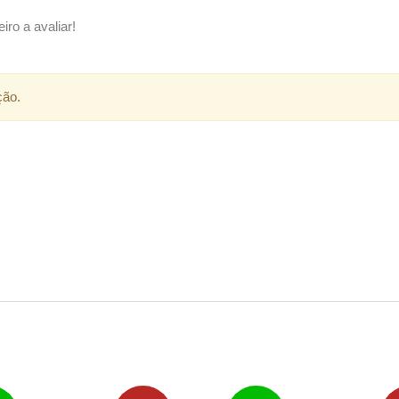
iro a avaliar!
ção.