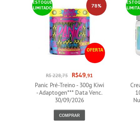
ESTOQUE
ESTO
78%
LIMITADO
LIMIT
OFERTA
R$49
R$ 228,75
,91
Panic Pré-Treino - 300g Kiwi
Cre
- Adaptogen*** Data Venc.
1
30/09/2026
Nu
COMPRAR