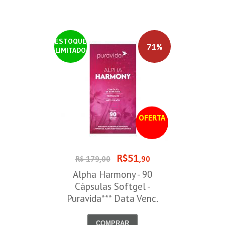
ESTOQUE
71%
LIMITADO
OFERTA
R$51
R$ 179,00
,90
Alpha Harmony - 90
Cápsulas Softgel -
Puravida*** Data Venc.
30/08/2026
COMPRAR