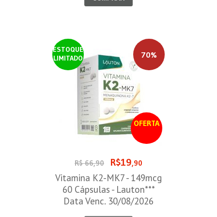
ESTOQUE
70%
LIMITADO
OFERTA
R$19
R$ 66,90
,90
Vitamina K2-MK7 - 149mcg
60 Cápsulas - Lauton***
Data Venc. 30/08/2026