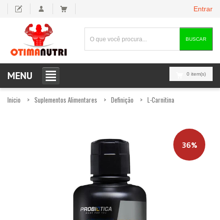
Entrar
BUSCAR
MENU
0 item(s)
Inicio
Suplementos Alimentares
Definição
L-Carnitina
36%