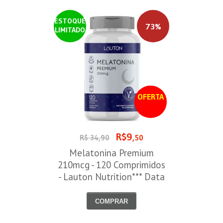
ESTOQUE
73%
LIMITADO
OFERTA
R$9
R$ 34,90
,50
Melatonina Premium
210mcg - 120 Comprimidos
- Lauton Nutrition*** Data
Venc. 30/08/2026
COMPRAR