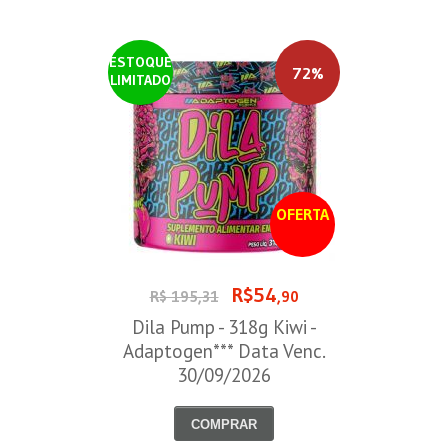
ESTOQUE
72%
LIMITADO
OFERTA
R$54
R$ 195,31
,90
Dila Pump - 318g Kiwi -
Adaptogen*** Data Venc.
30/09/2026
COMPRAR