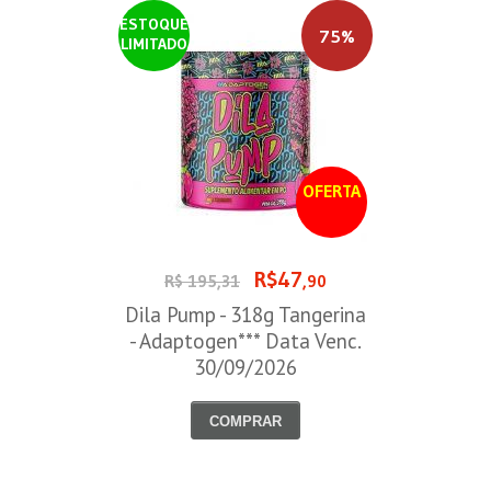
ESTOQUE
75%
LIMITADO
OFERTA
R$47
R$ 195,31
,90
Dila Pump - 318g Tangerina
- Adaptogen*** Data Venc.
30/09/2026
COMPRAR