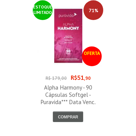
ESTOQUE
71%
LIMITADO
OFERTA
R$51
R$ 179,00
,90
Alpha Harmony - 90
Cápsulas Softgel -
Puravida*** Data Venc.
30/08/2026
COMPRAR