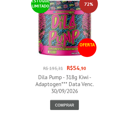
ESTOQUE
72%
LIMITADO
OFERTA
R$54
R$ 195,31
,90
Dila Pump - 318g Kiwi -
Adaptogen*** Data Venc.
30/09/2026
COMPRAR