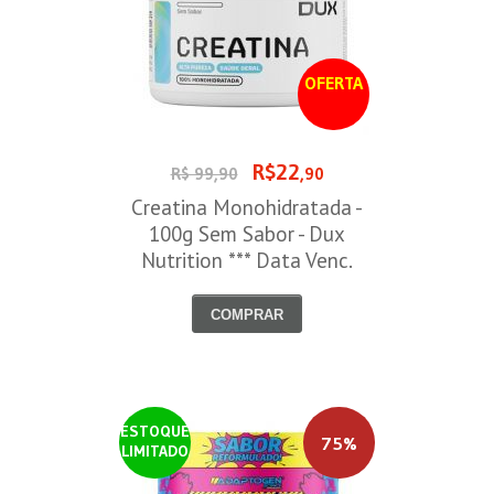
OFERTA
R$22
R$ 99,90
,90
Creatina Monohidratada -
100g Sem Sabor - Dux
Nutrition *** Data Venc.
30/09/2026
COMPRAR
ESTOQUE
75%
LIMITADO