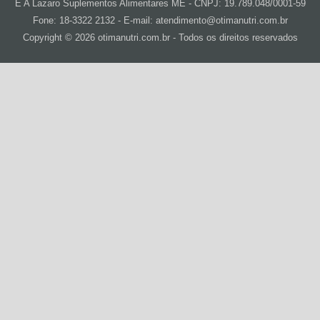
E A Lazaro Suplementos Alimentares ME - CNPJ: 19.789.048/0001-59
Fone: 18-3322 2132 - E-mail: atendimento@otimanutri.com.br
Copyright © 2026 otimanutri.com.br - Todos os direitos reservados