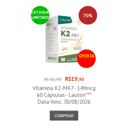
ESTOQUE
70%
LIMITADO
OFERTA
R$19
R$ 66,90
,90
Vitamina K2-MK7 - 149mcg
60 Cápsulas - Lauton***
Data Venc. 30/08/2026
COMPRAR