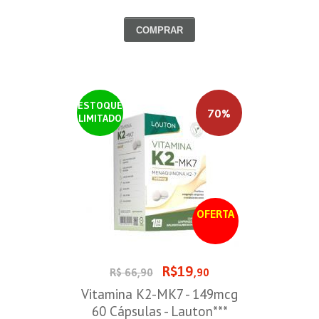
30/08/2026
COMPRAR
ESTOQUE
70%
LIMITADO
OFERTA
R$19
R$ 66,90
,90
Vitamina K2-MK7 - 149mcg
60 Cápsulas - Lauton***