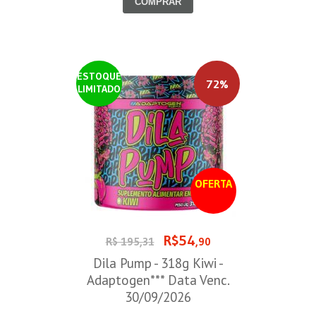
COMPRAR
ESTOQUE
72%
LIMITADO
OFERTA
R$54
R$ 195,31
,90
Dila Pump - 318g Kiwi -
Adaptogen*** Data Venc.
30/09/2026