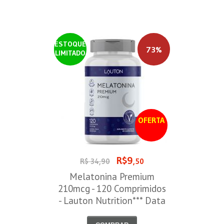
ESTOQUE
73%
LIMITADO
OFERTA
R$9
R$ 34,90
,50
Melatonina Premium
210mcg - 120 Comprimidos
- Lauton Nutrition*** Data
Venc. 30/08/2026