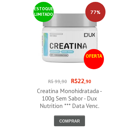
ESTOQUE
77%
LIMITADO
OFERTA
R$22
R$ 99,90
,90
Creatina Monohidratada -
100g Sem Sabor - Dux
Nutrition *** Data Venc.
30/09/2026
COMPRAR