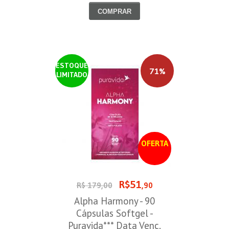
COMPRAR
ESTOQUE
71%
LIMITADO
OFERTA
R$51
R$ 179,00
,90
Alpha Harmony - 90
Cápsulas Softgel -
Puravida*** Data Venc.