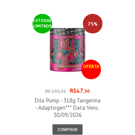
ESTOQUE
75%
LIMITADO
OFERTA
R$47
R$ 195,31
,90
Dila Pump - 318g Tangerina
- Adaptogen*** Data Venc.
30/09/2026
COMPRAR