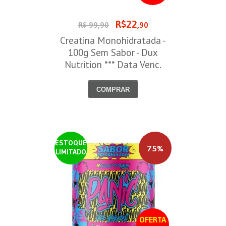
R$22
R$ 99,90
,90
Creatina Monohidratada -
100g Sem Sabor - Dux
Nutrition *** Data Venc.
30/09/2026
COMPRAR
ESTOQUE
75%
LIMITADO
OFERTA