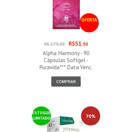
OFERTA
R$51
R$ 179,00
,90
Alpha Harmony - 90
Cápsulas Softgel -
Puravida*** Data Venc.
30/08/2026
COMPRAR
ESTOQUE
70%
LIMITADO