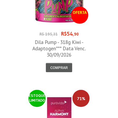
OFERTA
R$54
R$ 195,31
,90
Dila Pump - 318g Kiwi -
Adaptogen*** Data Venc.
30/09/2026
COMPRAR
ESTOQUE
71%
LIMITADO