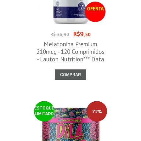
OFERTA
R$9
R$ 34,90
,50
Melatonina Premium
210mcg - 120 Comprimidos
- Lauton Nutrition*** Data
Venc. 30/08/2026
COMPRAR
ESTOQUE
72%
LIMITADO