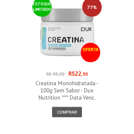
ESTOQUE
77%
LIMITADO
OFERTA
R$22
R$ 99,90
,90
Creatina Monohidratada -
100g Sem Sabor - Dux
Nutrition *** Data Venc.
30/09/2026
COMPRAR