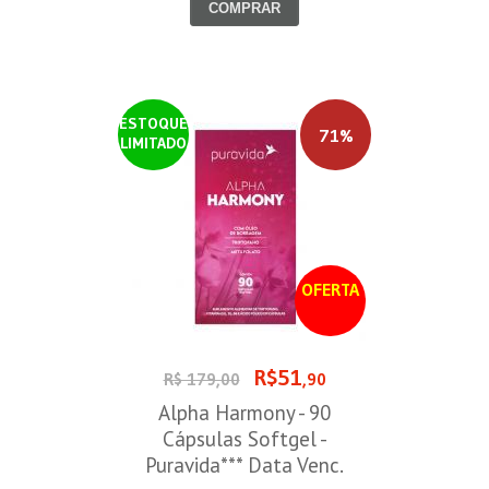
COMPRAR
ESTOQUE
71%
LIMITADO
OFERTA
R$51
R$ 179,00
,90
Alpha Harmony - 90
Cápsulas Softgel -
Puravida*** Data Venc.