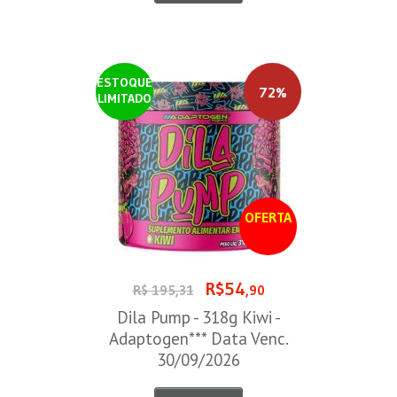
ESTOQUE
72%
LIMITADO
OFERTA
R$54
R$ 195,31
,90
Dila Pump - 318g Kiwi -
Adaptogen*** Data Venc.
30/09/2026