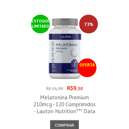
ESTOQUE
73%
LIMITADO
OFERTA
R$9
R$ 34,90
,50
Melatonina Premium
210mcg - 120 Comprimidos
- Lauton Nutrition*** Data
Venc. 30/08/2026
COMPRAR