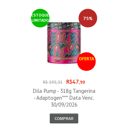
ESTOQUE
75%
LIMITADO
OFERTA
R$47
R$ 195,31
,90
Dila Pump - 318g Tangerina
- Adaptogen*** Data Venc.
30/09/2026
COMPRAR