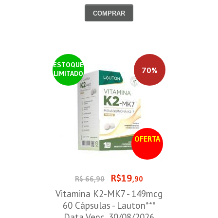
30/08/2026
COMPRAR
ESTOQUE
70%
LIMITADO
OFERTA
R$19
R$ 66,90
,90
Vitamina K2-MK7 - 149mcg
60 Cápsulas - Lauton***
Data Venc. 30/08/2026