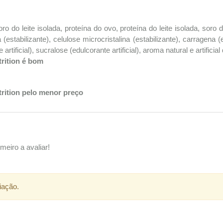
o do leite isolada, proteína do ovo, proteína do leite isolada, soro d
estabilizante), celulose microcristalina (estabilizante), carragena 
tificial), sucralose (edulcorante artificial), aroma natural e artificial
rition é bom
rition pelo menor preço
meiro a avaliar!
iação.