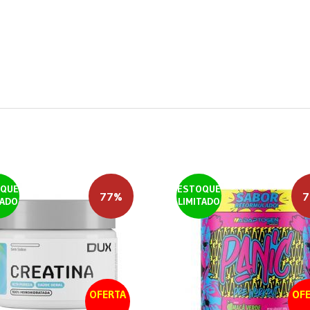
QUE
ESTOQUE
77%
7
TADO
LIMITADO
OFERTA
OFE