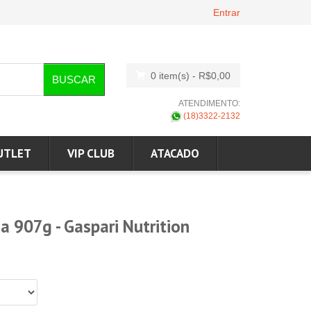
Entrar
0 item(s)
- R$0,00
BUSCAR
ATENDIMENTO:
(18)3322-2132
UTLET
VIP CLUB
ATACADO
a 907g - Gaspari Nutrition