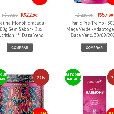
R$22
R$57
R$ 99,90
,90
R$ 228,75
,90
atina Monohidratada -
Panic Pré-Treino - 30
00g Sem Sabor - Dux
Maça Verde - Adaptoge
trition *** Data Venc.
Data Venc. 30/09/20
30/09/2026
COMPRAR
COMPRAR
QUE
ESTOQUE
72%
7
TADO
LIMITADO
OFERTA
OFE