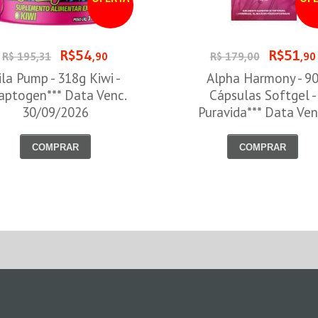
R$54
R$51
R$ 195,31
,90
R$ 179,00
,90
ila Pump - 318g Kiwi -
Alpha Harmony - 9
aptogen*** Data Venc.
Cápsulas Softgel -
30/09/2026
Puravida*** Data Ven
30/08/2026
COMPRAR
COMPRAR