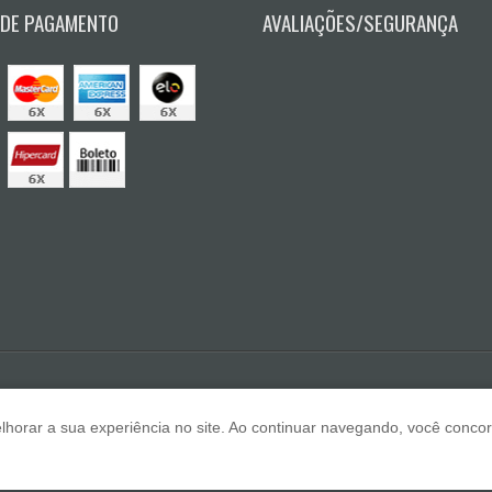
 DE PAGAMENTO
AVALIAÇÕES/SEGURANÇA
E A Lazar
lhorar a sua experiência no site. Ao continuar navegando, você conc
F
Copyri