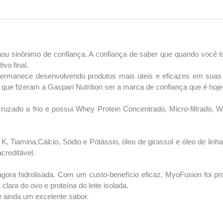
 tornou sinônimo de confiança. A confiança de saber que quando você
vo final.
permanece desenvolvendo produtos mais úteis e eficazes em suas re
que fizeram a Gaspari Nutrition ser a marca de confiança que é hoje
cruzado a frio e possui Whey Protein Concentrado, Micro-filtrado, W
 K, Tiamina,Cálcio, Sódio e Pótássio, óleo de girassol e óleo de l
creditável.
ra hidrolisada. Com um custo-benefício eficaz, MyoFusion foi proj
clara do ovo e proteína do leite isolada.
e ainda um excelente sabor.