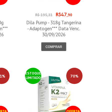
R$47
R$ 195,31
,90
0g
Dila Pump - 318g Tangerina
n***
- Adaptogen*** Data Venc.
26
30/09/2026
COMPRAR
ESTOQUE
1%
70%
LIMITADO
RTA
OFERTA