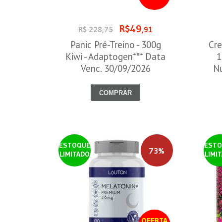
R$49
R$ 228,75
,91
Panic Pré-Treino - 300g
Cre
Kiwi - Adaptogen*** Data
1
Venc. 30/09/2026
Nu
COMPRAR
ESTOQUE
ESTO
73%
LIMITADO
LIMI
OFERTA