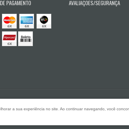
 DE PAGAMENTO
AVALIAÇÕES/SEGURANÇA
E A Lazar
lhorar a sua experiência no site. Ao continuar navegando, você conc
F
Copyri