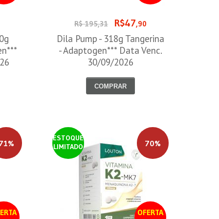
R$47
0
R$ 195,31
,90
00g
Dila Pump - 318g Tangerina
en***
- Adaptogen*** Data Venc.
026
30/09/2026
COMPRAR
ESTOQUE
71%
70%
LIMITADO
ERTA
OFERTA