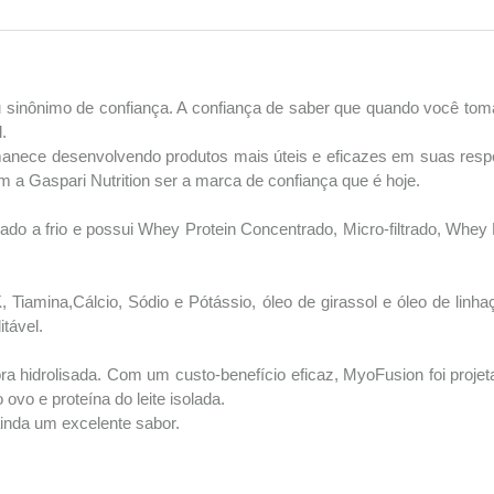
rnou sinônimo de confiança. A confiança de saber que quando você t
.
anece desenvolvendo produtos mais úteis e eficazes em suas respec
 a Gaspari Nutrition ser a marca de confiança que é hoje.
ado a frio e possui Whey Protein Concentrado, Micro-filtrado, Whey 
K, Tiamina,Cálcio, Sódio e Pótássio, óleo de girassol e óleo de li
itável.
hidrolisada. Com um custo-benefício eficaz, MyoFusion foi projet
 ovo e proteína do leite isolada.
inda um excelente sabor.