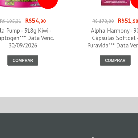
R$54
R$51
R$ 195,31
,90
R$ 179,00
,9
la Pump - 318g Kiwi -
Alpha Harmony - 9
ptogen*** Data Venc.
Cápsulas Softgel 
30/09/2026
Puravida*** Data Ve
30/08/2026
COMPRAR
COMPRAR