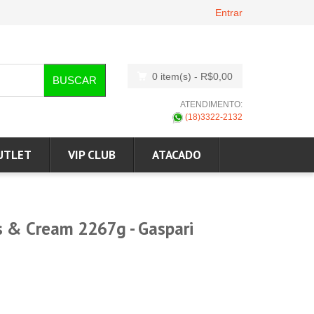
Entrar
0 item(s)
- R$0,00
BUSCAR
ATENDIMENTO:
(18)3322-2132
UTLET
VIP CLUB
ATACADO
s & Cream 2267g - Gaspari