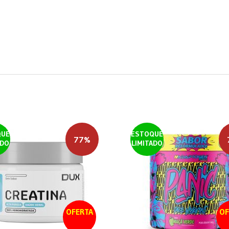
QUE
ESTOQUE
77%
ADO
LIMITADO
OFERTA
OF