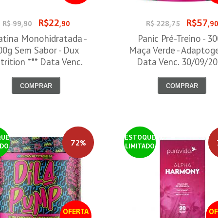
R$22
R$57
R$ 99,90
,90
R$ 228,75
,9
atina Monohidratada -
Panic Pré-Treino - 3
00g Sem Sabor - Dux
Maça Verde - Adaptog
trition *** Data Venc.
Data Venc. 30/09/2
30/09/2026
COMPRAR
COMPRAR
QUE
ESTOQUE
72%
ADO
LIMITADO
OFERTA
OF