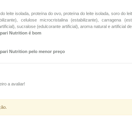
o leite isolada, proteína do ovo, proteína do leite isolada, soro do lei
lizante), celulose microcristalina (estabilizante), carragena (e
ficial), sucralose (edulcorante artificial), aroma natural e artificial d
ari Nutrition é bom
ari Nutrition pelo menor preço
iro a avaliar!
ção.