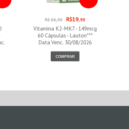
R$19
0
R$ 66,90
,90
0
Vitamina K2-MK7 - 149mcg
-
60 Cápsulas - Lauton***
nc.
Data Venc. 30/08/2026
COMPRAR