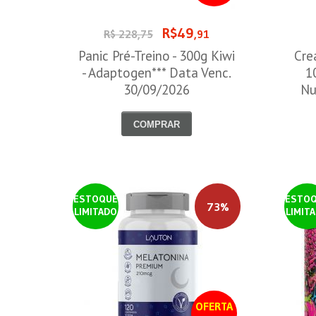
R$49
R$ 228,75
,91
Panic Pré-Treino - 300g Kiwi
Cre
- Adaptogen*** Data Venc.
1
30/09/2026
Nu
COMPRAR
ESTOQUE
ESTO
73%
LIMITADO
LIMIT
OFERTA