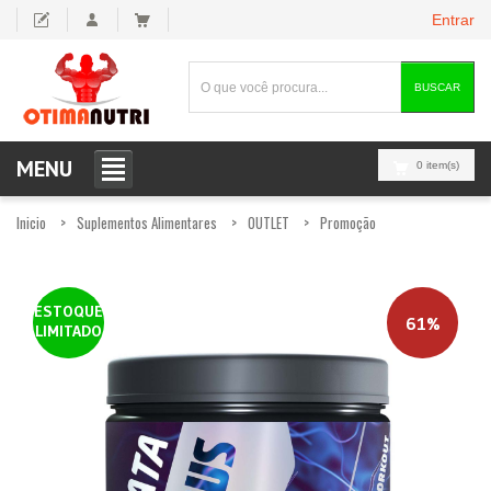
Entrar
BUSCAR
MENU
0 item(s)
Inicio
Suplementos Alimentares
OUTLET
Promoção
ESTOQUE
61%
LIMITADO