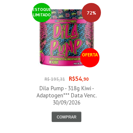
ESTOQUE
72%
LIMITADO
OFERTA
R$54
R$ 195,31
,90
Dila Pump - 318g Kiwi -
Adaptogen*** Data Venc.
30/09/2026
COMPRAR