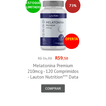
ESTOQUE
73%
LIMITADO
OFERTA
R$9
R$ 34,90
,50
Melatonina Premium
210mcg - 120 Comprimidos
- Lauton Nutrition*** Data
Venc. 30/08/2026
COMPRAR