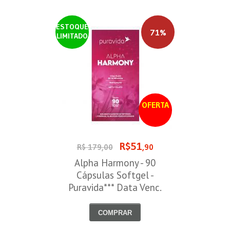
ESTOQUE
71%
LIMITADO
OFERTA
R$51
R$ 179,00
,90
Alpha Harmony - 90
Cápsulas Softgel -
Puravida*** Data Venc.
30/08/2026
COMPRAR