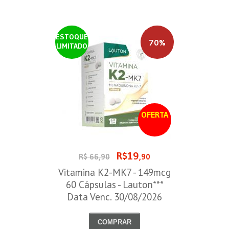
ESTOQUE
70%
LIMITADO
OFERTA
R$19
R$ 66,90
,90
Vitamina K2-MK7 - 149mcg
60 Cápsulas - Lauton***
Data Venc. 30/08/2026
COMPRAR