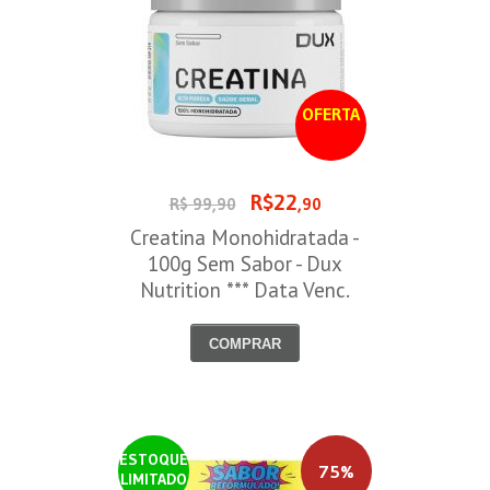
OFERTA
R$22
R$ 99,90
,90
Creatina Monohidratada -
100g Sem Sabor - Dux
Nutrition *** Data Venc.
30/09/2026
COMPRAR
ESTOQUE
75%
LIMITADO