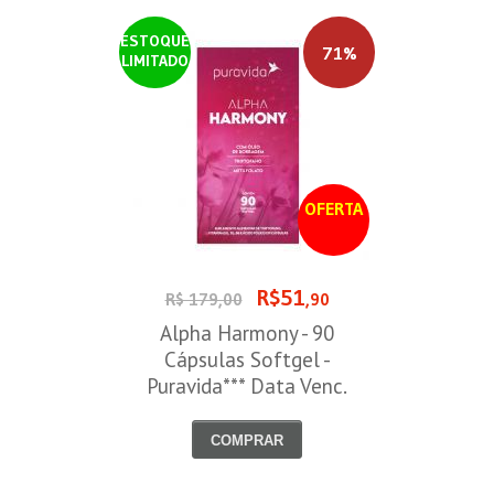
ESTOQUE
71%
LIMITADO
OFERTA
R$51
R$ 179,00
,90
Alpha Harmony - 90
Cápsulas Softgel -
Puravida*** Data Venc.
30/08/2026
COMPRAR