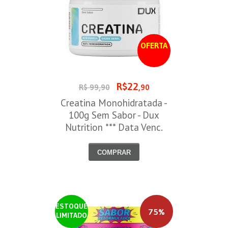
OFERTA
R$22
R$ 99,90
,90
Creatina Monohidratada -
100g Sem Sabor - Dux
Nutrition *** Data Venc.
30/09/2026
COMPRAR
ESTOQUE
75%
LIMITADO