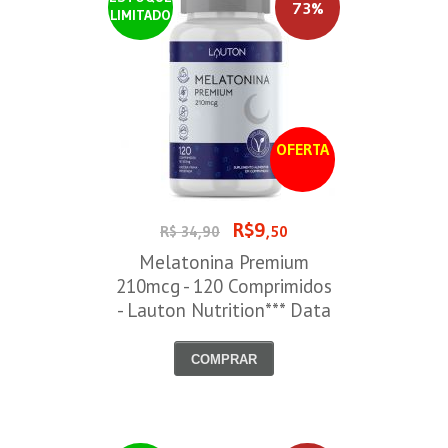
73%
LIMITADO
OFERTA
R$9
R$ 34,90
,50
Melatonina Premium
210mcg - 120 Comprimidos
- Lauton Nutrition*** Data
Venc. 30/08/2026
COMPRAR