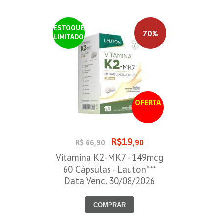
ESTOQUE
70%
LIMITADO
OFERTA
R$19
R$ 66,90
,90
Vitamina K2-MK7 - 149mcg
60 Cápsulas - Lauton***
Data Venc. 30/08/2026
COMPRAR