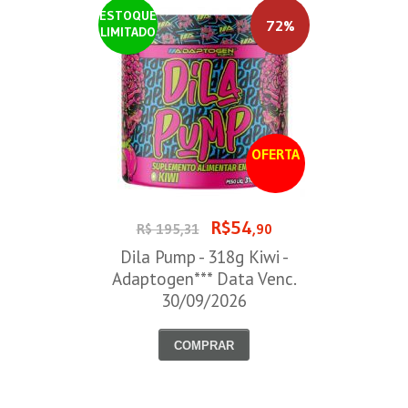
ESTOQUE
72%
LIMITADO
OFERTA
R$54
R$ 195,31
,90
Dila Pump - 318g Kiwi -
Adaptogen*** Data Venc.
30/09/2026
COMPRAR