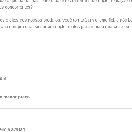
ocê o que há de mais puro e potente em termos de suplementação nu
os concorrentes?
s efeitos dos nossos produtos, você tornará um cliente fiel, e nós
 que sempre que pensar em suplementos para massa muscular ou em
bom
lo menor preço
iro a avaliar!