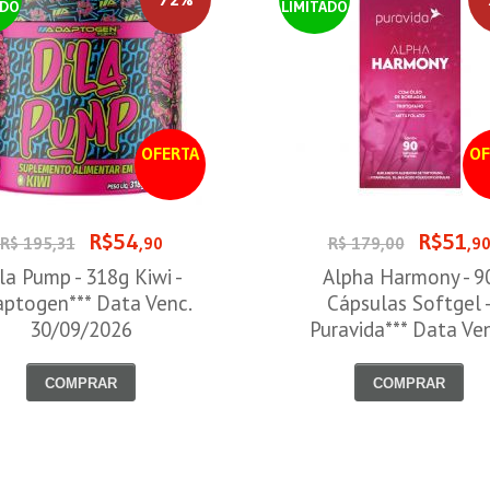
ADO
LIMITADO
OFERTA
OF
R$54
R$51
R$ 195,31
,90
R$ 179,00
,9
la Pump - 318g Kiwi -
Alpha Harmony - 9
ptogen*** Data Venc.
Cápsulas Softgel 
30/09/2026
Puravida*** Data Ve
30/08/2026
COMPRAR
COMPRAR