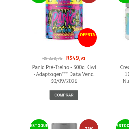
OFERTA
R$49
R$ 228,75
,91
Panic Pré-Treino - 300g Kiwi
Cre
- Adaptogen*** Data Venc.
1
30/09/2026
Nu
COMPRAR
ESTOQUE
ESTO
73%