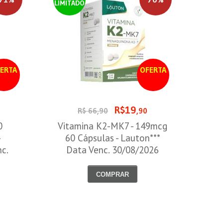
LIMITADO
ERTA
OFERTA
R$19
0
R$ 66,90
,90
0
Vitamina K2-MK7 - 149mcg
-
60 Cápsulas - Lauton***
nc.
Data Venc. 30/08/2026
COMPRAR