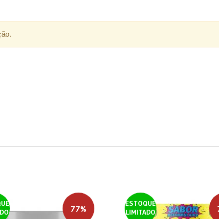
ção.
QUE
ESTOQUE
77%
ADO
LIMITADO