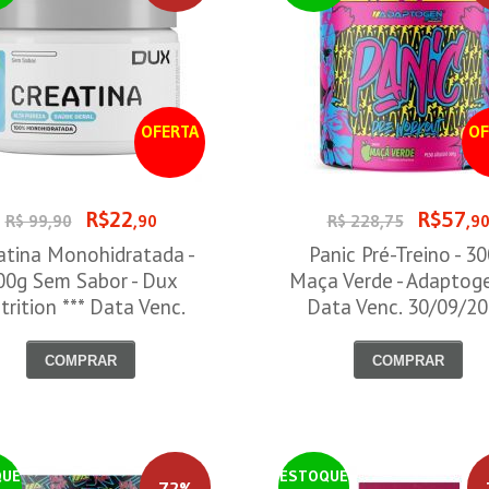
OFERTA
OF
R$22
R$57
R$ 99,90
,90
R$ 228,75
,9
atina Monohidratada -
Panic Pré-Treino - 3
00g Sem Sabor - Dux
Maça Verde - Adaptog
trition *** Data Venc.
Data Venc. 30/09/2
30/09/2026
COMPRAR
COMPRAR
QUE
ESTOQUE
72%