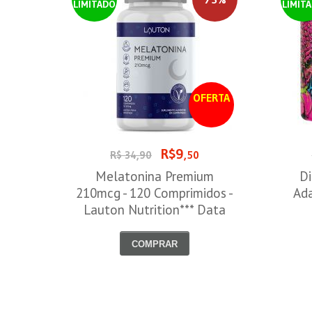
LIMITADO
LIMIT
OFERTA
R$9
R$ 34,90
,50
Melatonina Premium
Di
210mcg - 120 Comprimidos -
Ada
Lauton Nutrition*** Data
Venc. 30/08/2026
COMPRAR