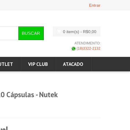
Entrar
0 item(s)
- R$0,00
BUSCAR
ATENDIMENTO:
(18)3322-2132
UTLET
VIP CLUB
ATACADO
20 Cápsulas - Nutek
vel