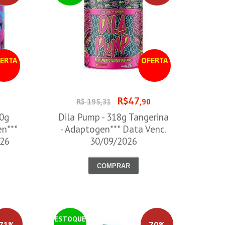
ERTA
OFERTA
R$47
0
R$ 195,31
,90
00g
Dila Pump - 318g Tangerina
en***
- Adaptogen*** Data Venc.
026
30/09/2026
COMPRAR
ESTOQUE
71%
70%