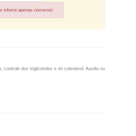
or infome apenas números!
ntrole dos triglicérides e do colesterol. Auxilia no