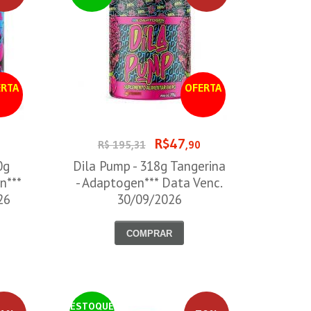
RTA
OFERTA
R$47
R$ 195,31
,90
0g
Dila Pump - 318g Tangerina
n***
- Adaptogen*** Data Venc.
26
30/09/2026
COMPRAR
ESTOQUE