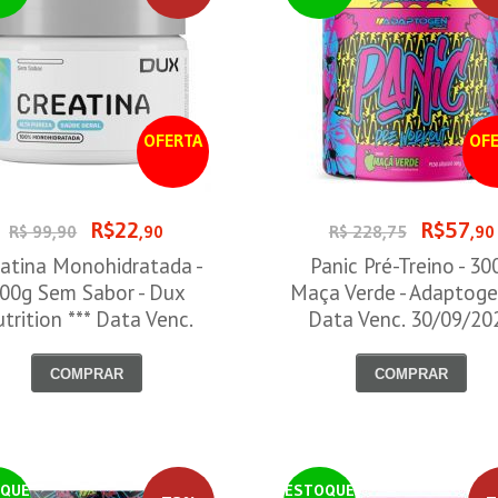
OFERTA
OFE
R$22
R$57
R$ 99,90
,90
R$ 228,75
,90
atina Monohidratada -
Panic Pré-Treino - 30
00g Sem Sabor - Dux
Maça Verde - Adaptoge
trition *** Data Venc.
Data Venc. 30/09/20
30/09/2026
COMPRAR
COMPRAR
QUE
ESTOQUE