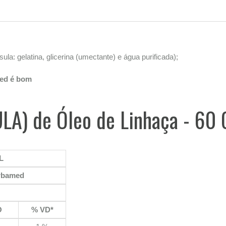
la: gelatina, glicerina (umectante) e água purificada);
med é bom
ULA) de Óleo de Linhaça - 60
L
erbamed
O
% VD*