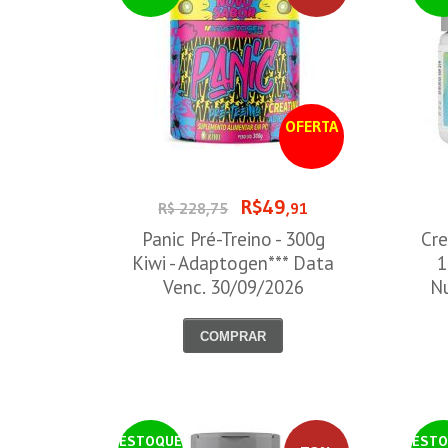
OFERTA
R$49
R$ 228,75
,91
Panic Pré-Treino - 300g
Cre
Kiwi - Adaptogen*** Data
1
Venc. 30/09/2026
Nu
COMPRAR
ESTOQUE
ESTO