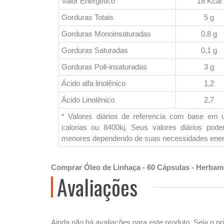
Valor Energético
18 Kcal
Gorduras Totais
5 g
Gorduras Monoinsaturadas
0,8 g
Gorduras Saturadas
0,1 g
Gorduras Poli-insaturadas
3 g
Ácido alfa linolênico
1,2
Ácido Linolênico
2,7
* Valores diários de referencia com base em 
calorias ou 8400kj. Seus valores diários pod
menores dependendo de suas necessidades ener
Comprar Óleo de Linhaça - 60 Cápsulas - Herba
Avaliações
Ainda não há avaliações para este produto. Seja o pri