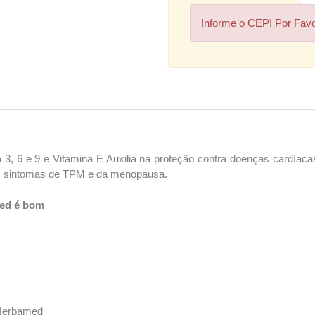
Informe o CEP! Por Fav
6 e 9 e Vitamina E Auxilia na proteção contra doenças cardíacas, co
 dos sintomas de TPM e da menopausa.
med é bom
 Herbamed