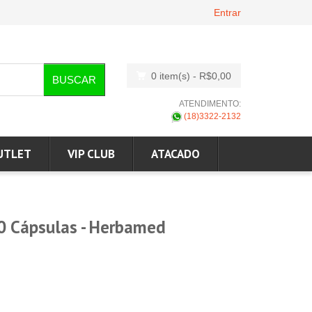
Entrar
0 item(s)
- R$0,00
BUSCAR
ATENDIMENTO:
(18)3322-2132
UTLET
VIP CLUB
ATACADO
60 Cápsulas - Herbamed