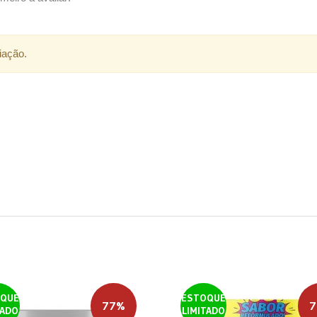
iação.
QUE
ESTOQUE
77%
7
TADO
LIMITADO