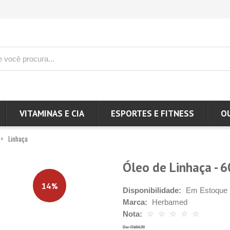
VITAMINAS E CIA
ESPORTES E FITNESS
O
Linhaça
Óleo de Linhaça - 
14%
Disponibilidade:
Em Estoque
Marca:
Herbamed
Nota:
☆
☆
☆
☆
☆
De: R$34,90