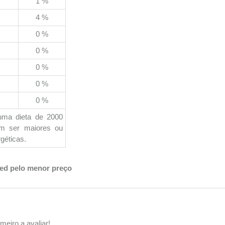
1 %
4 %
0 %
0 %
0 %
0 %
0 %
uma dieta de 2000
em ser maiores ou
géticas.
med pelo menor preço
meiro a avaliar!