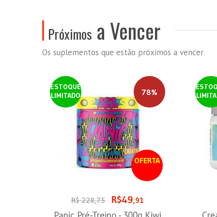
a Vencer
Próximos
Os suplementos que estão próximos a vencer
ESTOQUE
ESTO
78%
LIMITADO
LIMIT
OFERTA
R$49
R$ 228,75
,91
Panic Pré-Treino - 300g Kiwi
Cre