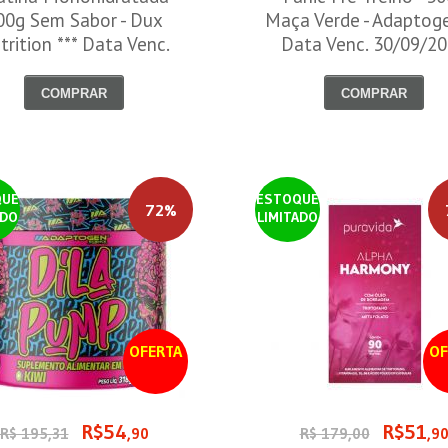
00g Sem Sabor - Dux
Maça Verde - Adaptog
trition *** Data Venc.
Data Venc. 30/09/2
30/09/2026
COMPRAR
COMPRAR
QUE
ESTOQUE
72%
ADO
LIMITADO
OFERTA
OF
R$54
R$51
R$ 195,31
,90
R$ 179,00
,9