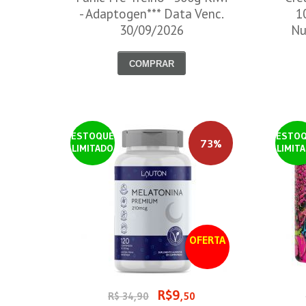
- Adaptogen*** Data Venc.
1
30/09/2026
Nu
COMPRAR
ESTOQUE
ESTO
73%
LIMITADO
LIMIT
OFERTA
R$9
R$ 34,90
,50