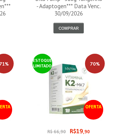
en***
- Adaptogen*** Data Venc.
026
30/09/2026
COMPRAR
ESTOQUE
71%
70%
LIMITADO
ERTA
OFERTA
R$19
0
R$ 66,90
,90