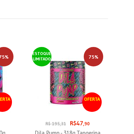
ESTOQUE
75%
75%
LIMITADO
ERTA
OFERTA
R$47
0
R$ 195,31
,90
00g
Dila Pump - 318g Tangerina