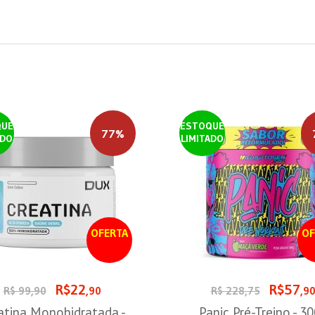
QUE
ESTOQUE
77%
ADO
LIMITADO
OFERTA
OF
R$22
R$57
R$ 99,90
,90
R$ 228,75
,9
atina Monohidratada -
Panic Pré-Treino - 3