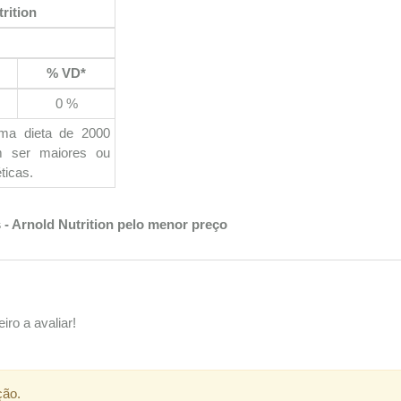
rition
% VD*
0 %
uma dieta de 2000
em ser maiores ou
ticas.
 - Arnold Nutrition pelo menor preço
iro a avaliar!
ção.