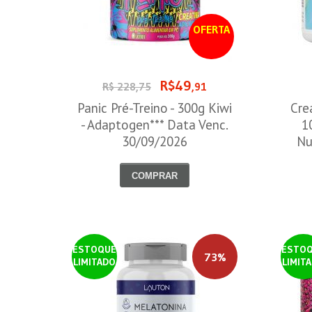
OFERTA
R$49
R$ 228,75
,91
Panic Pré-Treino - 300g Kiwi
Cre
- Adaptogen*** Data Venc.
1
30/09/2026
Nu
COMPRAR
ESTOQUE
ESTO
73%
LIMITADO
LIMIT