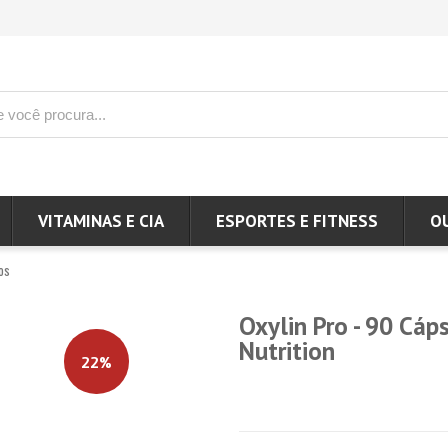
VITAMINAS E CIA
ESPORTES E FITNESS
O
os
Oxylin Pro - 90 Cáp
Nutrition
22%