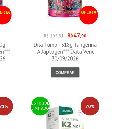
ERTA
OFERTA
R$47
0
R$ 195,31
,90
00g
Dila Pump - 318g Tangerina
en***
- Adaptogen*** Data Venc.
026
30/09/2026
COMPRAR
ESTOQUE
71%
70%
LIMITADO