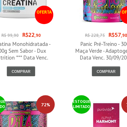
OFERTA
OF
R$22
R$57
R$ 99,90
,90
R$ 228,75
,9
atina Monohidratada -
Panic Pré-Treino - 3
00g Sem Sabor - Dux
Maça Verde - Adaptog
trition *** Data Venc.
Data Venc. 30/09/2
30/09/2026
COMPRAR
COMPRAR
QUE
ESTOQUE
72%
ADO
LIMITADO