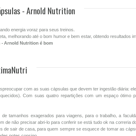
psulas - Arnold Nutrition
ando energia voraz para seus treinos.
ta, melhorando até o bom humor e bem estar, obtendo resultados i
 - Arnold Nutrition é bom
timaNutri
preocupar com as suas cápsulas que devem ter ingestão diária: ele 
squecidos). Com suas quatro repartições com um espaço ótimo 
de tamanhos exagerados para viagens, para o trabalho, a faculda
lém de não precisar abri-lo para conferir se está tudo ok na correri
es de sair de casa, para quem sempre se esquece de tomar as cáps
des potes consigo.