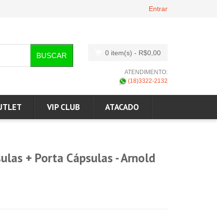
Entrar
0 item(s)
- R$0,00
BUSCAR
ATENDIMENTO:
(18)3322-2132
UTLET
VIP CLUB
ATACADO
sulas + Porta Cápsulas - Arnold