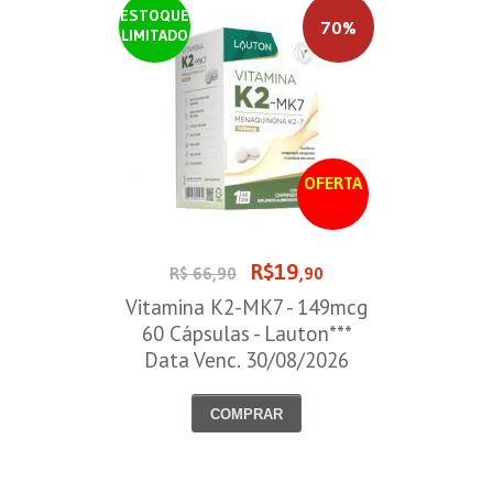
ESTOQUE
70%
LIMITADO
OFERTA
R$19
R$ 66,90
,90
Vitamina K2-MK7 - 149mcg
60 Cápsulas - Lauton***
Data Venc. 30/08/2026
COMPRAR