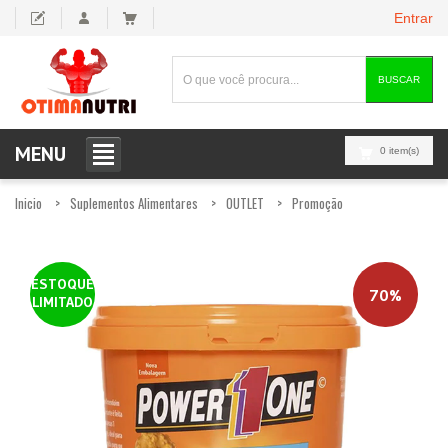
Entrar
BUSCAR
MENU
0 item(s)
Inicio
Suplementos Alimentares
OUTLET
Promoção
ESTOQUE
70%
LIMITADO