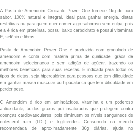
A Pasta de Amendoim Crocante Power One fornece 1kg de puro
sabor, 100% natural e integral, ideal para ganhar energia, dietas
restritivas ou para quem quer comer algo saboroso sem culpa, pois
ela é rica em proteínas, possui baixo carboidrato e possui vitaminas
E, selênio e fibras.
Pasta de Amendoim Power One é produzida com granulado de
amendoim e conta com matéria prima de qualidade, grãos de
amendoim selecionados e sem adição de açúcar, trazendo os
melhores benefícios para suas receitas. É indicada para todos os
tipos de dietas, seja hipercalórica para pessoas que tem dificuldade
em ganhar massa muscular ou hipocalórica que tem dificuldade em
perder peso.
O Amendoim é rico em aminoácidos, vitamina e um poderoso
antioxidante, ácidos graxos poli-insaturados que protegem contra
doenças cardiovasculares, pois diminuem os níveis sanguíneos de
colesterol ruim (LDL) e triglicérides. Consumido na medida
recomendada de aproximadamente 30g diárias, ajuda no