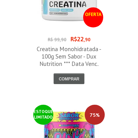
OFERTA
R$22
R$ 99,90
,90
Creatina Monohidratada -
100g Sem Sabor - Dux
Nutrition *** Data Venc.
30/09/2026
COMPRAR
ESTOQUE
75%
LIMITADO