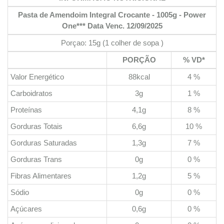
Pasta de Amendoim Integral Crocante - 1005g - Power
One*** Data Venc. 12/09/2025
Porçao: 15g (1 colher de sopa )
PORÇÃO
% VD*
Valor Energético
88kcal
4 %
Carboidratos
3g
1 %
Proteínas
4,1g
8 %
Gorduras Totais
6,6g
10 %
Gorduras Saturadas
1,3g
7 %
Gorduras Trans
0g
0 %
Fibras Alimentares
1,2g
5 %
Sódio
0g
0 %
Açúcares
0,6g
0 %