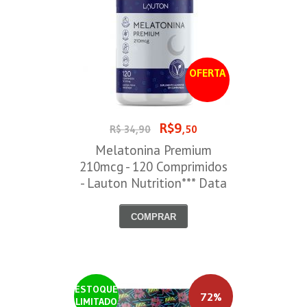
OFERTA
R$9
R$ 34,90
,50
Melatonina Premium
210mcg - 120 Comprimidos
- Lauton Nutrition*** Data
Venc. 30/08/2026
COMPRAR
ESTOQUE
72%
LIMITADO