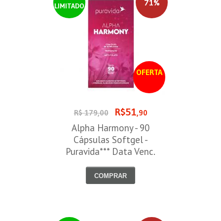
71%
LIMITADO
OFERTA
R$51
R$ 179,00
,90
Alpha Harmony - 90
Cápsulas Softgel -
Puravida*** Data Venc.
30/08/2026
COMPRAR