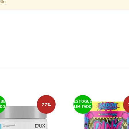
ção.
QUE
ESTOQUE
77%
ADO
LIMITADO