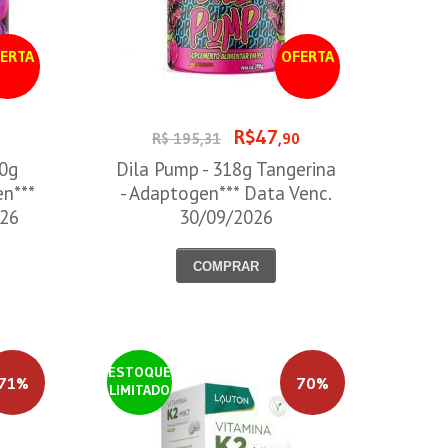
ERTA
OFERTA
R$47
0
R$ 195,31
,90
00g
Dila Pump - 318g Tangerina
en***
- Adaptogen*** Data Venc.
026
30/09/2026
COMPRAR
ESTOQUE
71%
70%
LIMITADO