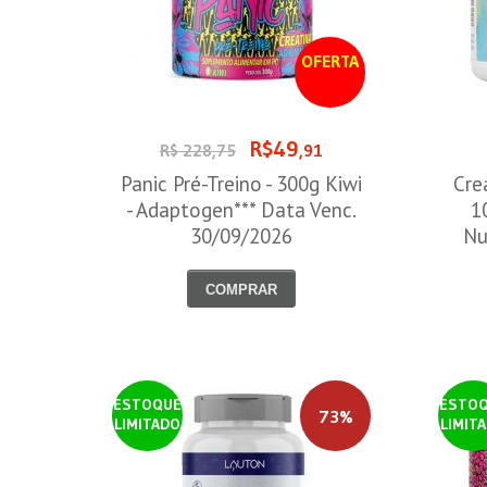
OFERTA
R$49
R$ 228,75
,91
Panic Pré-Treino - 300g Kiwi
Cre
- Adaptogen*** Data Venc.
1
30/09/2026
Nu
COMPRAR
ESTOQUE
ESTO
73%
LIMITADO
LIMIT