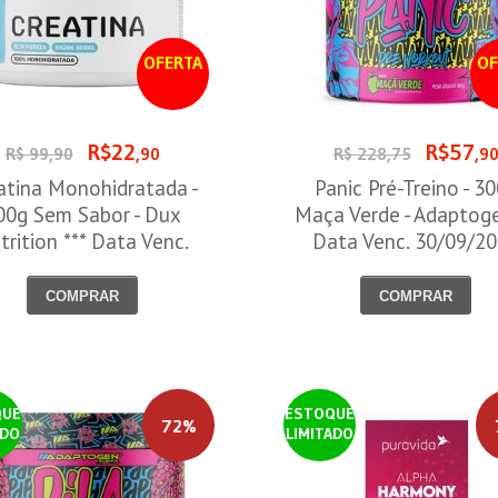
OFERTA
OF
R$22
R$57
R$ 99,90
,90
R$ 228,75
,9
atina Monohidratada -
Panic Pré-Treino - 3
00g Sem Sabor - Dux
Maça Verde - Adaptog
trition *** Data Venc.
Data Venc. 30/09/2
30/09/2026
COMPRAR
COMPRAR
QUE
ESTOQUE
72%
ADO
LIMITADO