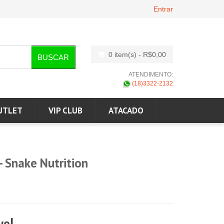
Entrar
0 item(s)
- R$0,00
BUSCAR
ATENDIMENTO:
(18)3322-2132
UTLET
VIP CLUB
ATACADO
- Snake Nutrition
vel