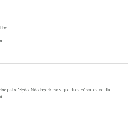
tion.
m
n
rincipal refeição. Não ingerir mais que duas cápsulas ao dia.
m