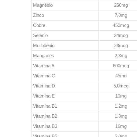
Magnésio
260mg
Zinco
7,0mg
Cobre
450mcg
Selênio
34mcg
Molibdênio
23mcg
Manganês
2,3mg
Vitamina A
600mcg
Vitamina C
45mg
Vitamina D
5,0mcg
Vitamina E
10mg
Vitamina B1
1,2mg
Vitamina B2
1,3mg
Vitamina B3
16mg
Vitamina B5
5,0mg