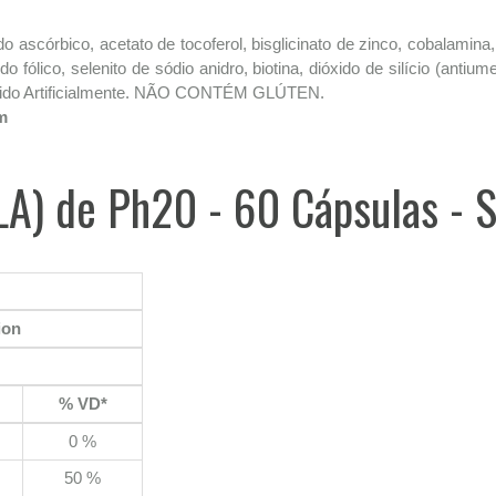
ascórbico, acetato de tocoferol, bisglicinato de zinco, cobalamina, n
cido fólico, selenito de sódio anidro, biotina, dióxido de silício (ant
Colorido Artificialmente. NÃO CONTÉM GLÚTEN.
m
LA) de Ph20 - 60 Cápsulas - S
ion
% VD*
0 %
50 %