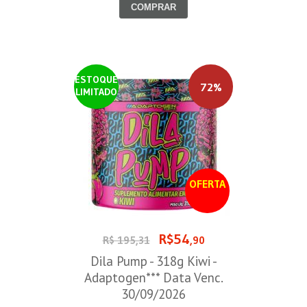
COMPRAR
ESTOQUE
72%
LIMITADO
OFERTA
R$54
R$ 195,31
,90
Dila Pump - 318g Kiwi -
Adaptogen*** Data Venc.
30/09/2026