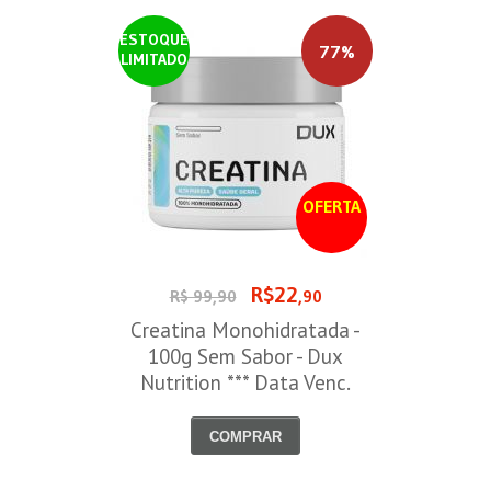
ESTOQUE
77%
LIMITADO
OFERTA
R$22
R$ 99,90
,90
Creatina Monohidratada -
100g Sem Sabor - Dux
Nutrition *** Data Venc.
30/09/2026
COMPRAR