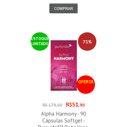
COMPRAR
ESTOQUE
71%
LIMITADO
OFERTA
R$51
R$ 179,00
,90
Alpha Harmony - 90
Cápsulas Softgel -