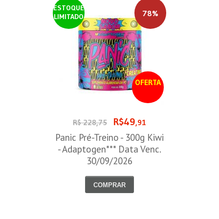
ESTOQUE
78%
LIMITADO
OFERTA
R$49
R$ 228,75
,91
Panic Pré-Treino - 300g Kiwi
- Adaptogen*** Data Venc.
30/09/2026
COMPRAR