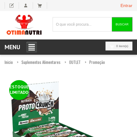
Entrar
BUSCAR
MENU
0 item(s)
Inicio
Suplementos Alimentares
OUTLET
Promoção
ESTOQUE
LIMITADO