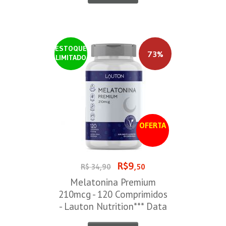
ESTOQUE
73%
LIMITADO
OFERTA
R$9
R$ 34,90
,50
Melatonina Premium
210mcg - 120 Comprimidos
- Lauton Nutrition*** Data
Venc. 30/08/2026