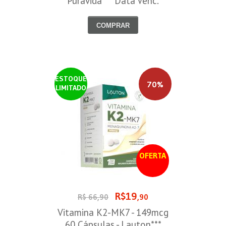
Puravida*** Data Venc.
30/08/2026
COMPRAR
ESTOQUE
70%
LIMITADO
OFERTA
R$19
R$ 66,90
,90
Vitamina K2-MK7 - 149mcg
60 Cápsulas - Lauton***