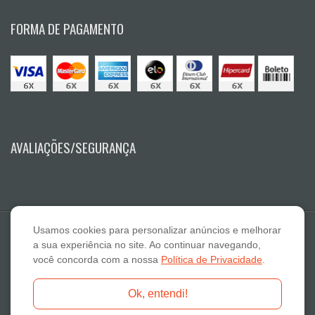
FORMA DE PAGAMENTO
AVALIAÇÕES/SEGURANÇA
Usamos cookies para personalizar anúncios e melhorar
a sua experiência no site. Ao continuar navegando,
você concorda com a nossa
Política de Privacidade
.
E A Lazaro Suplementos Alimentares ME - CNPJ: 19.789.048/0001-59
Ok, entendi!
Fone: 18-3322 2132 - E-mail: atendimento@otimanutri.com.br