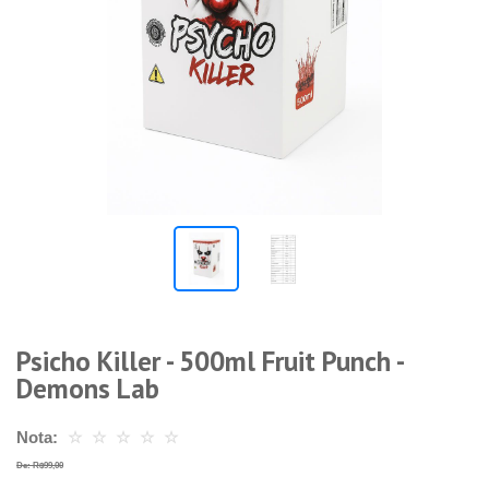
Psicho Killer - 500ml Fruit Punch -
Demons Lab
Nota:
☆
☆
☆
☆
☆
De: R$99,00