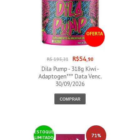
OFERTA
R$54
R$ 195,31
,90
Dila Pump - 318g Kiwi -
Adaptogen*** Data Venc.
30/09/2026
COMPRAR
ESTOQUE
71%
LIMITADO