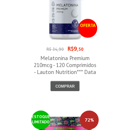
OFERTA
R$9
R$ 34,90
,50
Melatonina Premium
210mcg - 120 Comprimidos
- Lauton Nutrition*** Data
Venc. 30/08/2026
COMPRAR
ESTOQUE
72%
LIMITADO