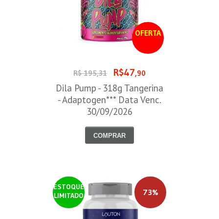
OFERTA
R$47
R$ 195,31
,90
Dila Pump - 318g Tangerina
- Adaptogen*** Data Venc.
30/09/2026
COMPRAR
ESTOQUE
73%
LIMITADO