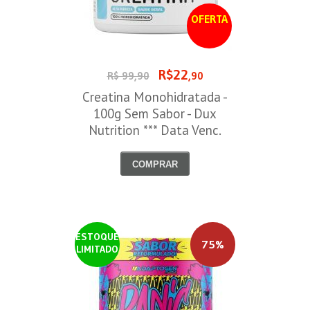
OFERTA
R$22
R$ 99,90
,90
Creatina Monohidratada -
100g Sem Sabor - Dux
Nutrition *** Data Venc.
30/09/2026
COMPRAR
ESTOQUE
75%
LIMITADO