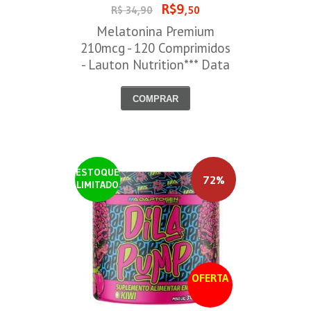
R$9
R$ 34,90
,50
Melatonina Premium
210mcg - 120 Comprimidos
- Lauton Nutrition*** Data
Venc. 30/08/2026
COMPRAR
ESTOQUE
72%
LIMITADO
OFERTA