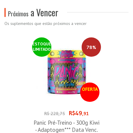
a Vencer
Próximos
Os suplementos que estão próximos a vencer
ESTOQUE
78%
LIMITADO
OFERTA
R$49
R$ 228,75
,91
Panic Pré-Treino - 300g Kiwi
- Adaptogen*** Data Venc.