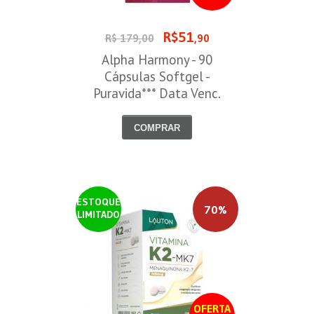
R$51
R$ 179,00
,90
Alpha Harmony - 90
Cápsulas Softgel -
Puravida*** Data Venc.
30/08/2026
COMPRAR
ESTOQUE
70%
LIMITADO
OFERTA