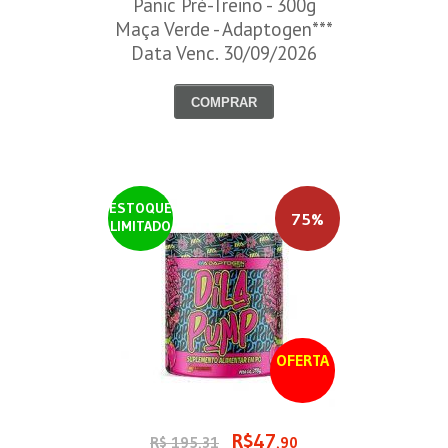
Panic Pré-Treino - 300g
Maça Verde - Adaptogen***
Data Venc. 30/09/2026
COMPRAR
ESTOQUE
75%
LIMITADO
OFERTA
R$47
R$ 195,31
,90