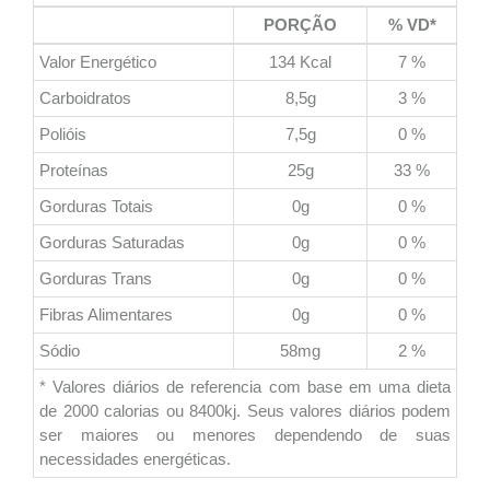
PORÇÃO
% VD*
Valor Energético
134 Kcal
7 %
Carboidratos
8,5g
3 %
Polióis
7,5g
0 %
Proteínas
25g
33 %
Gorduras Totais
0g
0 %
Gorduras Saturadas
0g
0 %
Gorduras Trans
0g
0 %
Fibras Alimentares
0g
0 %
Sódio
58mg
2 %
* Valores diários de referencia com base em uma dieta
de 2000 calorias ou 8400kj. Seus valores diários podem
ser maiores ou menores dependendo de suas
necessidades energéticas.