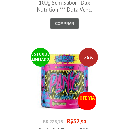
100g Sem Sabor - Dux
Nutrition *** Data Venc.
30/09/2026
COMPRAR
ESTOQUE
75%
LIMITADO
OFERTA
R$57
R$ 228,75
,90