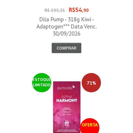
R$54
R$ 195,31
,90
Dila Pump - 318g Kiwi -
Adaptogen*** Data Venc.
30/09/2026
COMPRAR
ESTOQUE
71%
LIMITADO
OFERTA