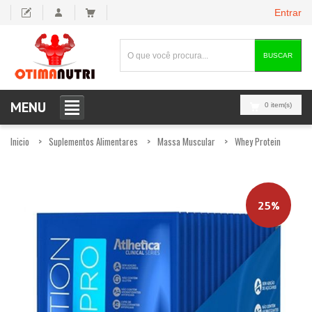
Entrar
BUSCAR
MENU
0 item(s)
Inicio
Suplementos Alimentares
Massa Muscular
Whey Protein
25%