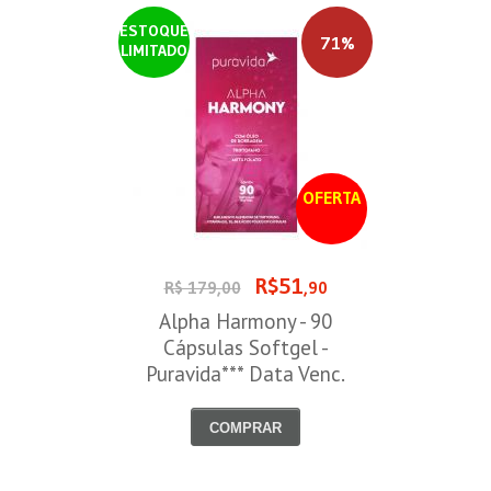
ESTOQUE
71%
LIMITADO
OFERTA
R$51
R$ 179,00
,90
Alpha Harmony - 90
Cápsulas Softgel -
Puravida*** Data Venc.
30/08/2026
COMPRAR