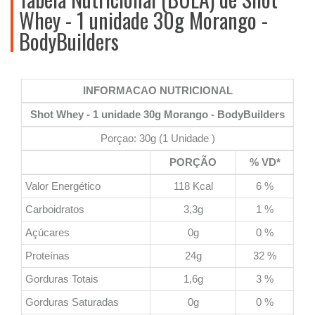
Whey - 1 unidade 30g Morango -
BodyBuilders
INFORMACAO NUTRICIONAL
Shot Whey - 1 unidade 30g Morango - BodyBuilders
Porçao: 30g (1 Unidade )
PORÇÃO
% VD*
Valor Energético
118 Kcal
6 %
Carboidratos
3,3g
1 %
Açúcares
0g
0 %
Proteínas
24g
32 %
Gorduras Totais
1,6g
3 %
Gorduras Saturadas
0g
0 %