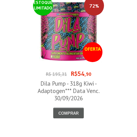
ESTOQUE
72%
LIMITADO
OFERTA
R$54
R$ 195,31
,90
Dila Pump - 318g Kiwi -
Adaptogen*** Data Venc.
30/09/2026
COMPRAR