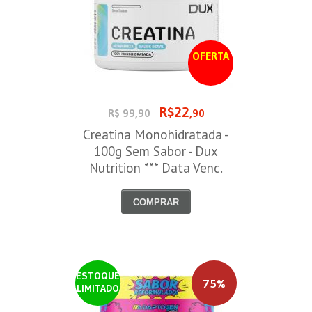
OFERTA
R$22
R$ 99,90
,90
Creatina Monohidratada -
100g Sem Sabor - Dux
Nutrition *** Data Venc.
30/09/2026
COMPRAR
ESTOQUE
75%
LIMITADO