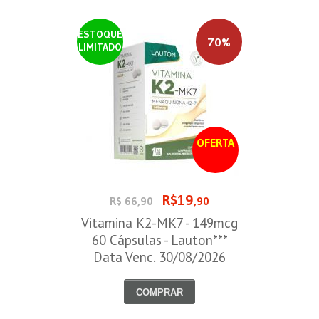
ESTOQUE
70%
LIMITADO
OFERTA
R$19
R$ 66,90
,90
Vitamina K2-MK7 - 149mcg
60 Cápsulas - Lauton***
Data Venc. 30/08/2026
COMPRAR