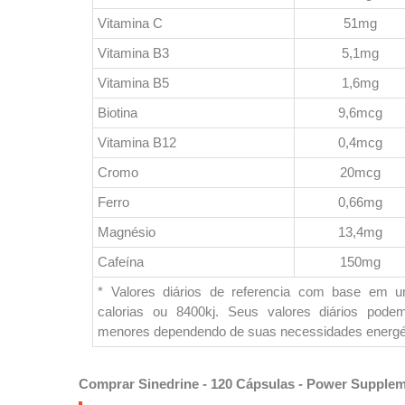
Vitamina C
51mg
Vitamina B3
5,1mg
Vitamina B5
1,6mg
Biotina
9,6mcg
Vitamina B12
0,4mcg
Cromo
20mcg
Ferro
0,66mg
Magnésio
13,4mg
Cafeína
150mg
* Valores diários de referencia com base em 
calorias ou 8400kj. Seus valores diários pod
menores dependendo de suas necessidades energé
Comprar Sinedrine - 120 Cápsulas - Power Supple