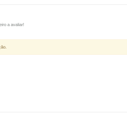
iro a avaliar!
ção.