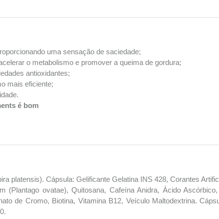
, proporcionando uma sensação de saciedade;
 acelerar o metabolismo e promover a queima de gordura;
edades antioxidantes;
o mais eficiente;
idade.
ments é bom
ra platensis). Cápsula: Gelificante Gelatina INS 428, Corantes Artifi
 (Plantago ovatae), Quitosana, Cafeína Anidra, Ácido Ascórbico,
nato de Cromo, Biotina, Vitamina B12, Veículo Maltodextrina. Cápsu
0.