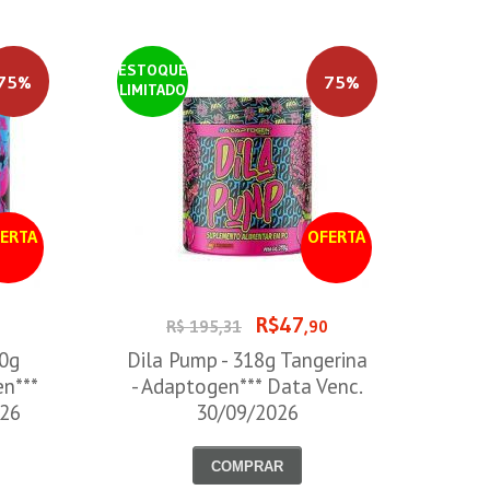
ESTOQUE
75%
75%
LIMITADO
ERTA
OFERTA
R$47
0
R$ 195,31
,90
00g
Dila Pump - 318g Tangerina
en***
- Adaptogen*** Data Venc.
026
30/09/2026
COMPRAR