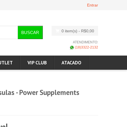
Entrar
0 item(s)
- R$0,00
BUSCAR
ATENDIMENTO:
(18)3322-2132
UTLET
VIP CLUB
ATACADO
psulas - Power Supplements
vel