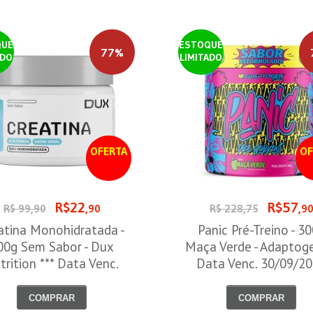
QUE
ESTOQUE
77%
ADO
LIMITADO
OFERTA
OF
R$22
R$57
R$ 99,90
,90
R$ 228,75
,9
atina Monohidratada -
Panic Pré-Treino - 3
00g Sem Sabor - Dux
Maça Verde - Adaptog
trition *** Data Venc.
Data Venc. 30/09/2
30/09/2026
COMPRAR
COMPRAR