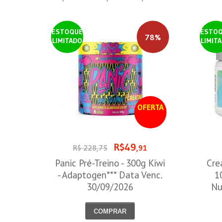
ESTOQUE
ESTO
78%
LIMITADO
LIMIT
OFERTA
R$49
R$ 228,75
,91
Panic Pré-Treino - 300g Kiwi
Cre
- Adaptogen*** Data Venc.
1
30/09/2026
Nu
COMPRAR