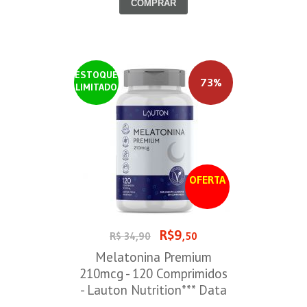
COMPRAR
ESTOQUE
73%
LIMITADO
OFERTA
R$9
R$ 34,90
,50
Melatonina Premium
210mcg - 120 Comprimidos
- Lauton Nutrition*** Data
Venc. 30/08/2026