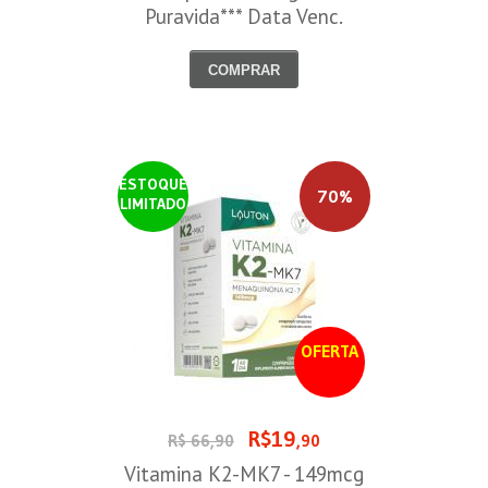
Puravida*** Data Venc.
30/08/2026
COMPRAR
ESTOQUE
70%
LIMITADO
OFERTA
R$19
R$ 66,90
,90
Vitamina K2-MK7 - 149mcg