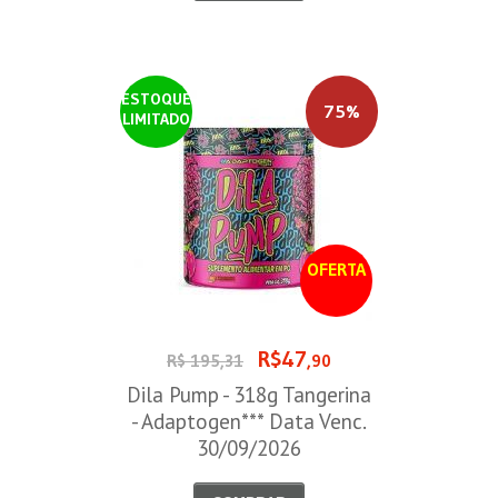
ESTOQUE
75%
LIMITADO
OFERTA
R$47
R$ 195,31
,90
Dila Pump - 318g Tangerina
- Adaptogen*** Data Venc.
30/09/2026