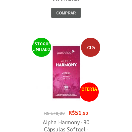
COMPRAR
ESTOQUE
71%
LIMITADO
OFERTA
R$51
R$ 179,00
,90
Alpha Harmony - 90
Cápsulas Softgel -