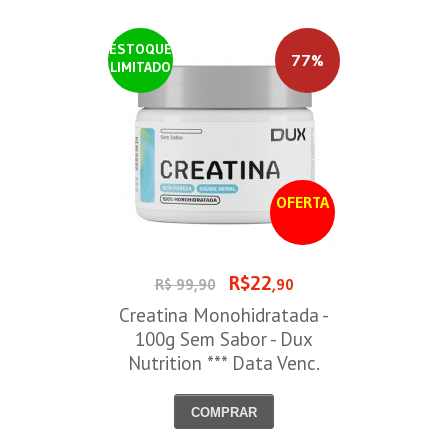
ESTOQUE
77%
LIMITADO
OFERTA
R$22
R$ 99,90
,90
Creatina Monohidratada -
100g Sem Sabor - Dux
Nutrition *** Data Venc.
30/09/2026
COMPRAR