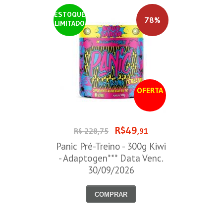
ESTOQUE
78%
LIMITADO
OFERTA
R$49
R$ 228,75
,91
Panic Pré-Treino - 300g Kiwi
- Adaptogen*** Data Venc.
30/09/2026
COMPRAR