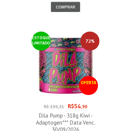
COMPRAR
ESTOQUE
72%
LIMITADO
OFERTA
R$54
R$ 195,31
,90
Dila Pump - 318g Kiwi -
Adaptogen*** Data Venc.
30/09/2026