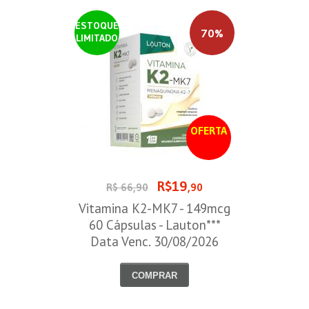
ESTOQUE
70%
LIMITADO
OFERTA
R$19
R$ 66,90
,90
Vitamina K2-MK7 - 149mcg
60 Cápsulas - Lauton***
Data Venc. 30/08/2026
COMPRAR