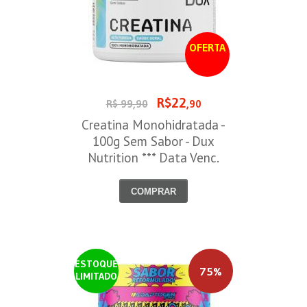
OFERTA
R$22
R$ 99,90
,90
Creatina Monohidratada -
100g Sem Sabor - Dux
Nutrition *** Data Venc.
30/09/2026
COMPRAR
ESTOQUE
75%
LIMITADO