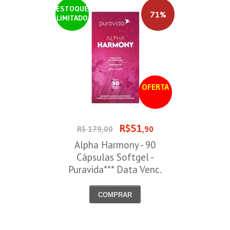
ESTOQUE
71%
LIMITADO
OFERTA
R$51
R$ 179,00
,90
Alpha Harmony - 90
Cápsulas Softgel -
Puravida*** Data Venc.
30/08/2026
COMPRAR