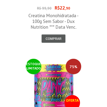
R$22
R$ 99,90
,90
Creatina Monohidratada -
100g Sem Sabor - Dux
Nutrition *** Data Venc.
30/09/2026
COMPRAR
ESTOQUE
75%
LIMITADO
OFERTA