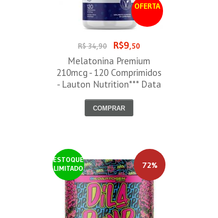
OFERTA
R$9
R$ 34,90
,50
Melatonina Premium
210mcg - 120 Comprimidos
- Lauton Nutrition*** Data
Venc. 30/08/2026
COMPRAR
ESTOQUE
72%
LIMITADO