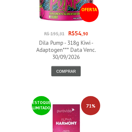
OFERTA
R$54
R$ 195,31
,90
Dila Pump - 318g Kiwi -
Adaptogen*** Data Venc.
30/09/2026
COMPRAR
ESTOQUE
71%
LIMITADO