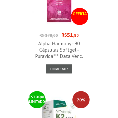
OFERTA
R$51
R$ 179,00
,90
Alpha Harmony - 90
Cápsulas Softgel -
Puravida*** Data Venc.
30/08/2026
COMPRAR
ESTOQUE
70%
LIMITADO