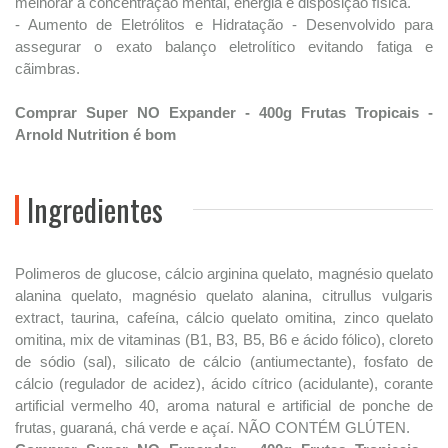
melhorar a concentração mental, energia e disposição física.
- Aumento de Eletrólitos e Hidratação - Desenvolvido para
assegurar o exato balanço eletrolítico evitando fatiga e
cãimbras.
Comprar Super NO Expander - 400g Frutas Tropicais -
Arnold Nutrition é bom
Ingredientes
Polimeros de glucose, cálcio arginina quelato, magnésio quelato
alanina quelato, magnésio quelato alanina, citrullus vulgaris
extract, taurina, cafeína, cálcio quelato omitina, zinco quelato
omitina, mix de vitaminas (B1, B3, B5, B6 e ácido fólico), cloreto
de sódio (sal), silicato de cálcio (antiumectante), fosfato de
cálcio (regulador de acidez), ácido cítrico (acidulante), corante
artificial vermelho 40, aroma natural e artificial de ponche de
frutas, guaraná, chá verde e açaí. NÃO CONTÉM GLÚTEN.