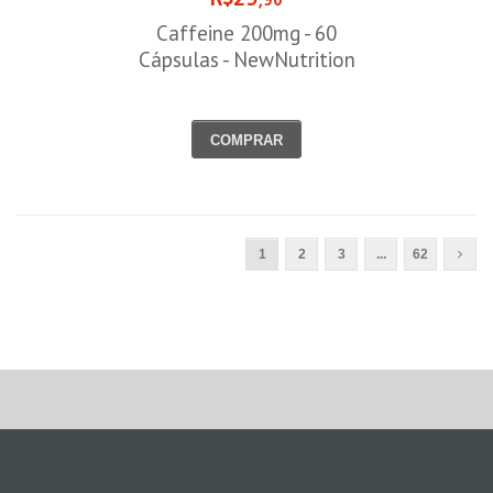
Caffeine 200mg - 60
Cápsulas - NewNutrition
COMPRAR
1
2
3
...
62