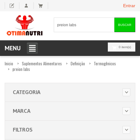
Entrar
BUSCAR
MENU
0 item(s)
Inicio
Suplementos Alimentares
Definição
Termogênicos
preion labs
CATEGORIA
MARCA
FILTROS