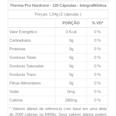
Therma Pro Hardcore - 120 Cápsulas - IntegralMédica
Porçao: 1,54g (2 cápsulas )
PORÇÃO
% VD*
Valor Energético
0 Kcal
0 %
Carboidratos
0g
0 %
Proteínas
0g
0 %
Gorduras Totais
0g
0 %
Gorduras Saturadas
0g
0 %
Gorduras Trans
0g
0 %
Fibras Alimentares
0g
0 %
Sódio
0mg
0 %
Cafeína
280mg
0 %
* Valores diários de referencia com base em uma dieta
de 2000 calorias ou 8400kj. Seus valores diários podem