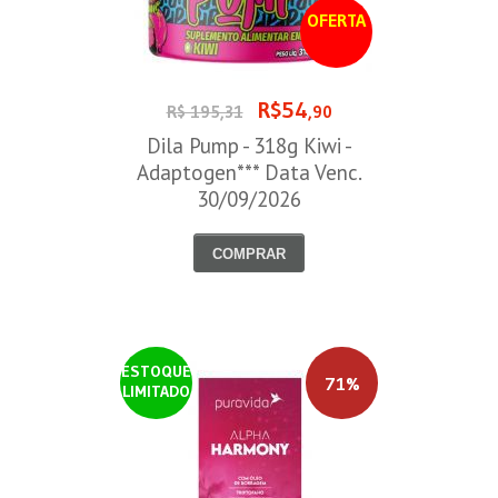
OFERTA
R$54
R$ 195,31
,90
Dila Pump - 318g Kiwi -
Adaptogen*** Data Venc.
30/09/2026
COMPRAR
ESTOQUE
71%
LIMITADO