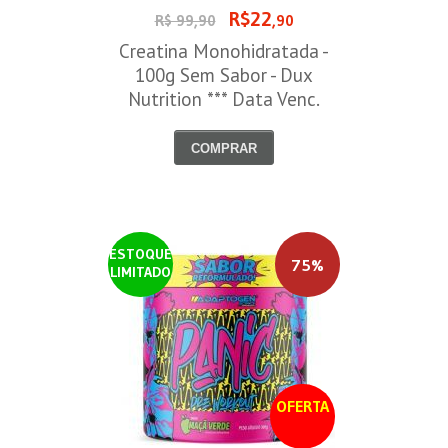
R$22
R$ 99,90
,90
Creatina Monohidratada -
100g Sem Sabor - Dux
Nutrition *** Data Venc.
30/09/2026
COMPRAR
ESTOQUE
75%
LIMITADO
OFERTA