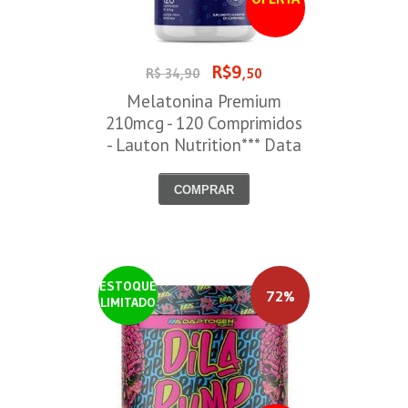
R$9
R$ 34,90
,50
Melatonina Premium
210mcg - 120 Comprimidos
- Lauton Nutrition*** Data
Venc. 30/08/2026
COMPRAR
ESTOQUE
72%
LIMITADO