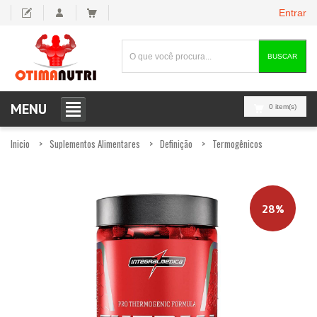
Entrar
BUSCAR
MENU
0 item(s)
Inicio
Suplementos Alimentares
Definição
Termogênicos
28%