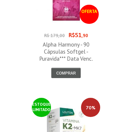
OFERTA
R$51
R$ 179,00
,90
Alpha Harmony - 90
Cápsulas Softgel -
Puravida*** Data Venc.
30/08/2026
COMPRAR
ESTOQUE
70%
LIMITADO