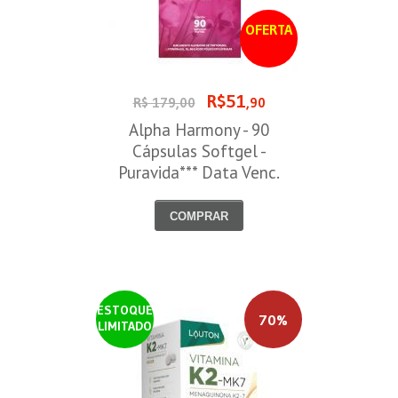
OFERTA
R$51
R$ 179,00
,90
Alpha Harmony - 90
Cápsulas Softgel -
Puravida*** Data Venc.
30/08/2026
COMPRAR
ESTOQUE
70%
LIMITADO