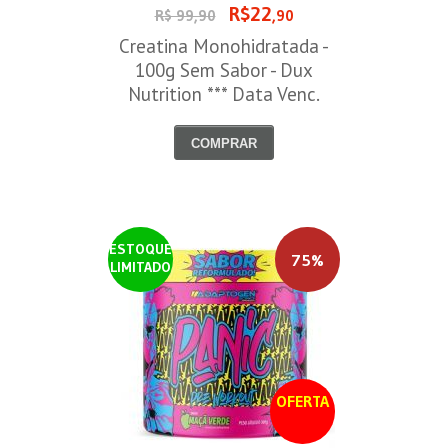
R$22
R$ 99,90
,90
Creatina Monohidratada -
100g Sem Sabor - Dux
Nutrition *** Data Venc.
30/09/2026
COMPRAR
ESTOQUE
75%
LIMITADO
OFERTA