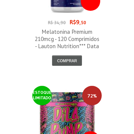
R$9
R$ 34,90
,50
Melatonina Premium
210mcg - 120 Comprimidos
- Lauton Nutrition*** Data
Venc. 30/08/2026
COMPRAR
ESTOQUE
72%
LIMITADO