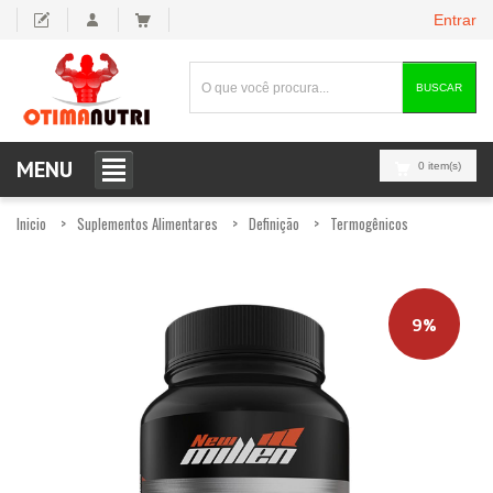
Entrar
BUSCAR
MENU
0 item(s)
Inicio
Suplementos Alimentares
Definição
Termogênicos
9%