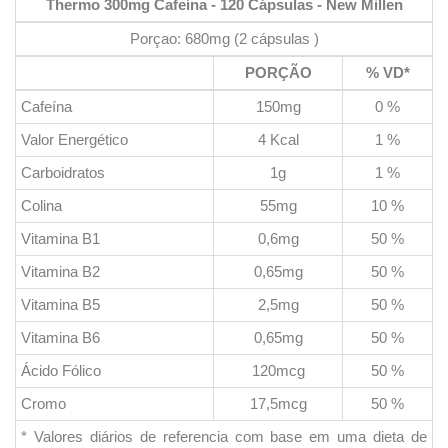
Thermo 300mg Cafeína - 120 Cápsulas - New Millen
Porçao: 680mg (2 cápsulas )
PORÇÃO
% VD*
Cafeína
150mg
0 %
Valor Energético
4 Kcal
1 %
Carboidratos
1g
1 %
Colina
55mg
10 %
Vitamina B1
0,6mg
50 %
Vitamina B2
0,65mg
50 %
Vitamina B5
2,5mg
50 %
Vitamina B6
0,65mg
50 %
Ácido Fólico
120mcg
50 %
Cromo
17,5mcg
50 %
* Valores diários de referencia com base em uma dieta de