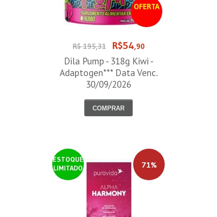
OFERTA
R$54
R$ 195,31
,90
Dila Pump - 318g Kiwi -
Adaptogen*** Data Venc.
30/09/2026
COMPRAR
ESTOQUE
71%
LIMITADO