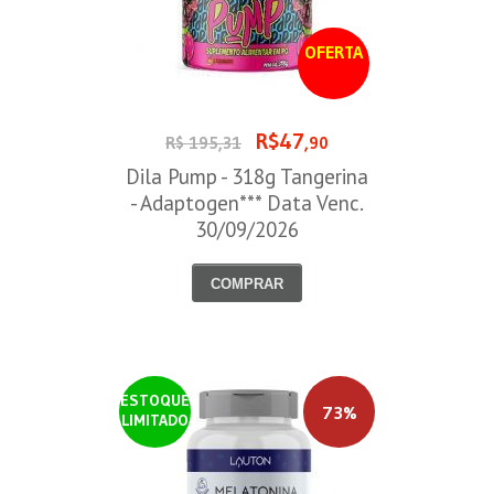
OFERTA
R$47
R$ 195,31
,90
Dila Pump - 318g Tangerina
- Adaptogen*** Data Venc.
30/09/2026
COMPRAR
ESTOQUE
73%
LIMITADO