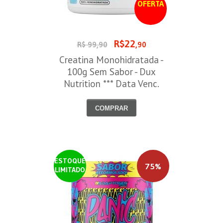
OFERTA
R$22
R$ 99,90
,90
Creatina Monohidratada -
100g Sem Sabor - Dux
Nutrition *** Data Venc.
30/09/2026
COMPRAR
ESTOQUE
75%
LIMITADO