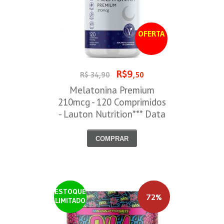
OFERTA
R$9
R$ 34,90
,50
Melatonina Premium
210mcg - 120 Comprimidos
- Lauton Nutrition*** Data
Venc. 30/08/2026
COMPRAR
ESTOQUE
72%
LIMITADO