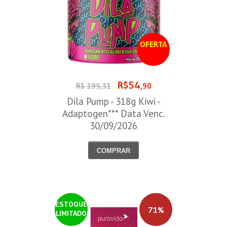
OFERTA
R$54
R$ 195,31
,90
Dila Pump - 318g Kiwi -
Adaptogen*** Data Venc.
30/09/2026
COMPRAR
ESTOQUE
71%
LIMITADO