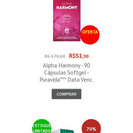
OFERTA
R$51
R$ 179,00
,90
Alpha Harmony - 90
Cápsulas Softgel -
Puravida*** Data Venc.
30/08/2026
COMPRAR
ESTOQUE
70%
LIMITADO