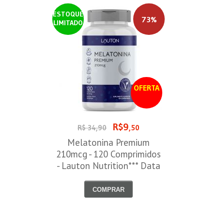
ESTOQUE
73%
LIMITADO
OFERTA
R$9
R$ 34,90
,50
Melatonina Premium
210mcg - 120 Comprimidos
- Lauton Nutrition*** Data
Venc. 30/08/2026
COMPRAR