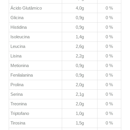
Ácido Glutâmico
4,0g
0 %
Glicina
0,9g
0 %
Histidina
0,9g
0 %
Isoleucina
1,4g
0 %
Leucina
2,6g
0 %
Lisina
2,2g
0 %
Metionina
0,9g
0 %
Fenilalanina
0,9g
0 %
Prolina
2,0g
0 %
Serina
2,1g
0 %
Treonina
2,0g
0 %
Triptofano
1,0g
0 %
Tirosina
1,5g
0 %