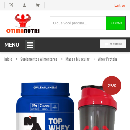
Entrar
BUSCAR
MENU
0 item(s)
Inicio
Suplementos Alimentares
Massa Muscular
Whey Protein
25%