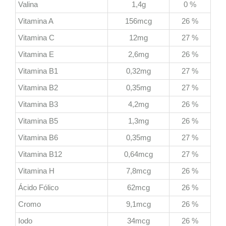
Valina
1,4g
0 %
Vitamina A
156mcg
26 %
Vitamina C
12mg
27 %
Vitamina E
2,6mg
26 %
Vitamina B1
0,32mg
27 %
Vitamina B2
0,35mg
27 %
Vitamina B3
4,2mg
26 %
Vitamina B5
1,3mg
26 %
Vitamina B6
0,35mg
27 %
Vitamina B12
0,64mcg
27 %
Vitamina H
7,8mcg
26 %
Ácido Fólico
62mcg
26 %
Cromo
9,1mcg
26 %
Iodo
34mcg
26 %