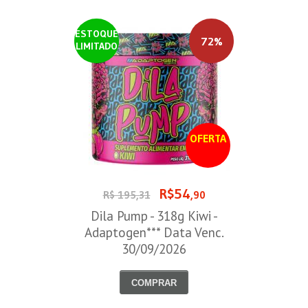
ESTOQUE
72%
LIMITADO
OFERTA
R$54
R$ 195,31
,90
Dila Pump - 318g Kiwi -
Adaptogen*** Data Venc.
30/09/2026
COMPRAR