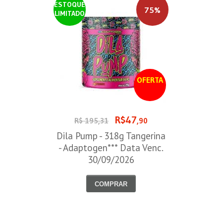
ESTOQUE
75%
LIMITADO
OFERTA
R$47
R$ 195,31
,90
Dila Pump - 318g Tangerina
- Adaptogen*** Data Venc.
30/09/2026
COMPRAR