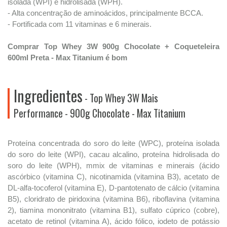
isolada (WPI) e hidrolisada (WPH).
- Alta concentração de aminoácidos, principalmente BCCA.
- Fortificada com 11 vitaminas e 6 minerais.
Comprar Top Whey 3W 900g Chocolate + Coqueteleira
600ml Preta - Max Titanium é bom
Ingredientes
- Top Whey 3W Mais
Performance - 900g Chocolate - Max Titanium
Proteína concentrada do soro do leite (WPC), proteína isolada
do soro do leite (WPI), cacau alcalino, proteína hidrolisada do
soro do leite (WPH), mmix de vitaminas e minerais (ácido
ascórbico (vitamina C), nicotinamida (vitamina B3), acetato de
DL-alfa-tocoferol (vitamina E), D-pantotenato de cálcio (vitamina
B5), cloridrato de piridoxina (vitamina B6), riboflavina (vitamina
2), tiamina mononitrato (vitamina B1), sulfato cúprico (cobre),
acetato de retinol (vitamina A), ácido fólico, iodeto de potássio