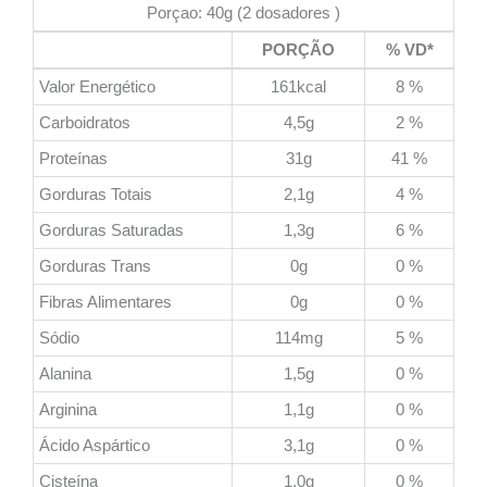
Porçao: 40g (2 dosadores )
PORÇÃO
% VD*
Valor Energético
161kcal
8 %
Carboidratos
4,5g
2 %
Proteínas
31g
41 %
Gorduras Totais
2,1g
4 %
Gorduras Saturadas
1,3g
6 %
Gorduras Trans
0g
0 %
Fibras Alimentares
0g
0 %
Sódio
114mg
5 %
Alanina
1,5g
0 %
Arginina
1,1g
0 %
Ácido Aspártico
3,1g
0 %
Cisteína
1,0g
0 %