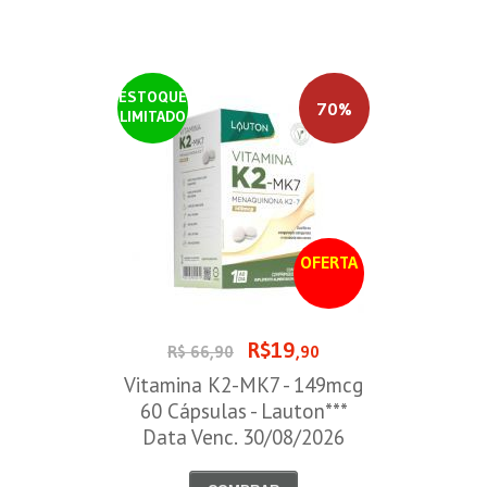
ESTOQUE
70%
LIMITADO
OFERTA
R$19
R$ 66,90
,90
Vitamina K2-MK7 - 149mcg
60 Cápsulas - Lauton***
Data Venc. 30/08/2026