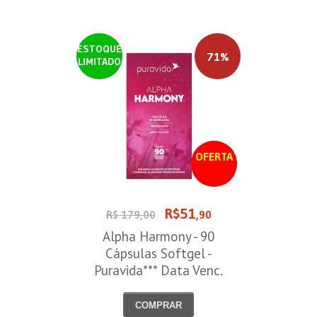
ESTOQUE
71%
LIMITADO
OFERTA
R$51
R$ 179,00
,90
Alpha Harmony - 90
Cápsulas Softgel -
Puravida*** Data Venc.
30/08/2026
COMPRAR