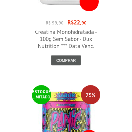
R$22
R$ 99,90
,90
Creatina Monohidratada -
100g Sem Sabor - Dux
Nutrition *** Data Venc.
30/09/2026
COMPRAR
ESTOQUE
75%
LIMITADO