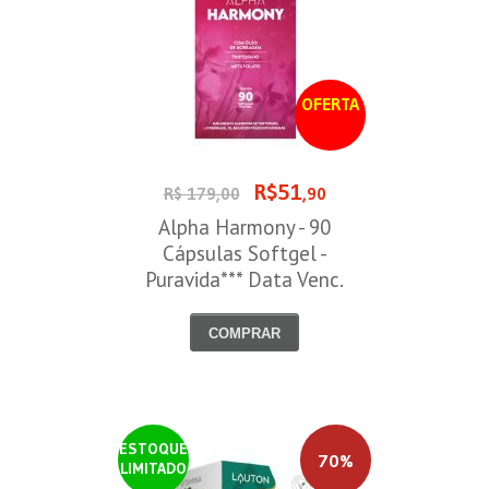
OFERTA
R$51
R$ 179,00
,90
Alpha Harmony - 90
Cápsulas Softgel -
Puravida*** Data Venc.
30/08/2026
COMPRAR
ESTOQUE
70%
LIMITADO