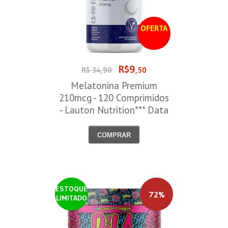
OFERTA
R$9
R$ 34,90
,50
Melatonina Premium
210mcg - 120 Comprimidos
- Lauton Nutrition*** Data
Venc. 30/08/2026
COMPRAR
ESTOQUE
72%
LIMITADO