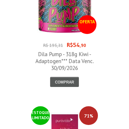
OFERTA
R$54
R$ 195,31
,90
Dila Pump - 318g Kiwi -
Adaptogen*** Data Venc.
30/09/2026
COMPRAR
ESTOQUE
71%
LIMITADO