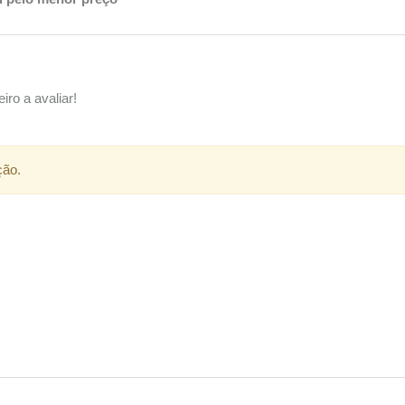
iro a avaliar!
ção.