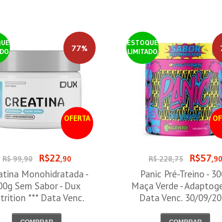
QUE
ESTOQUE
77%
ADO
LIMITADO
OFERTA
OF
R$22
R$57
R$ 99,90
,90
R$ 228,75
,9
atina Monohidratada -
Panic Pré-Treino - 3
00g Sem Sabor - Dux
Maça Verde - Adaptog
trition *** Data Venc.
Data Venc. 30/09/2
30/09/2026