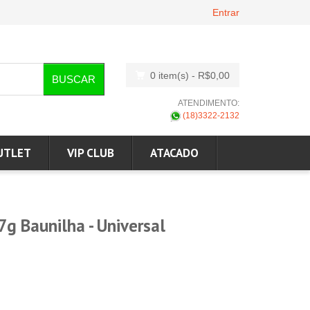
Entrar
0 item(s)
- R$0,00
BUSCAR
ATENDIMENTO:
(18)3322-2132
UTLET
VIP CLUB
ATACADO
7g Baunilha - Universal