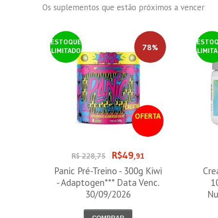
Os suplementos que estão próximos a vencer
ESTOQUE
ESTO
78%
LIMITADO
LIMIT
OFERTA
R$49
R$ 228,75
,91
Panic Pré-Treino - 300g Kiwi
Cre
- Adaptogen*** Data Venc.
1
30/09/2026
Nu