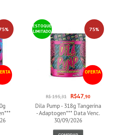
ESTOQUE
75%
75%
LIMITADO
ERTA
OFERTA
R$47
0
R$ 195,31
,90
00g
Dila Pump - 318g Tangerina
en***
- Adaptogen*** Data Venc.
026
30/09/2026