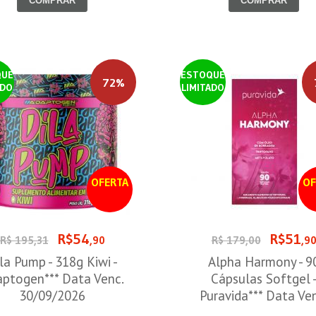
COMPRAR
COMPRAR
QUE
ESTOQUE
72%
ADO
LIMITADO
OFERTA
OF
R$54
R$51
R$ 195,31
,90
R$ 179,00
,9
la Pump - 318g Kiwi -
Alpha Harmony - 9
ptogen*** Data Venc.
Cápsulas Softgel 
30/09/2026
Puravida*** Data Ve
30/08/2026