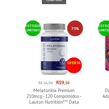
COMPRAR
ESTOQUE
ESTO
73%
LIMITADO
LIMIT
OFERTA
R$9
R$ 34,90
,50
Melatonina Premium
Di
210mcg - 120 Comprimidos -
Ada
Lauton Nutrition*** Data
Venc. 30/08/2026