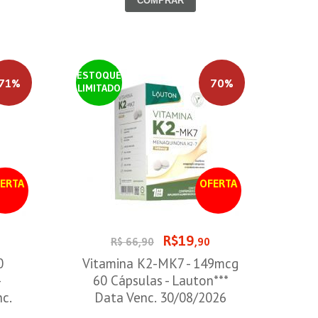
COMPRAR
ESTOQUE
71%
70%
LIMITADO
ERTA
OFERTA
R$19
0
R$ 66,90
,90
0
Vitamina K2-MK7 - 149mcg
-
60 Cápsulas - Lauton***
nc.
Data Venc. 30/08/2026