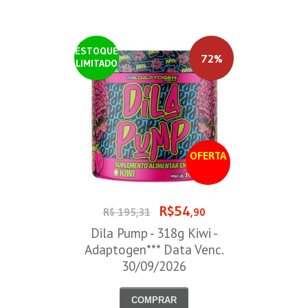
ESTOQUE
72%
LIMITADO
OFERTA
R$54
R$ 195,31
,90
Dila Pump - 318g Kiwi -
Adaptogen*** Data Venc.
30/09/2026
COMPRAR