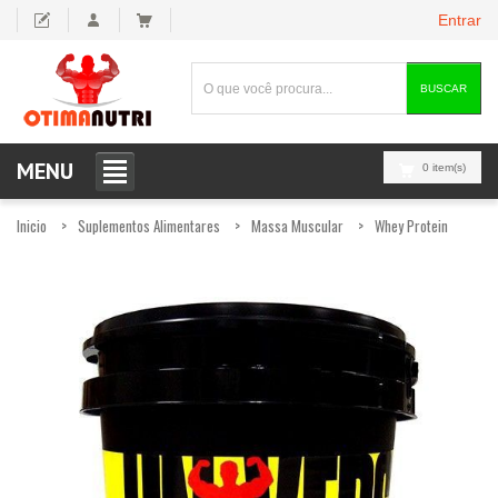
Entrar
BUSCAR
MENU
0 item(s)
Inicio
Suplementos Alimentares
Massa Muscular
Whey Protein