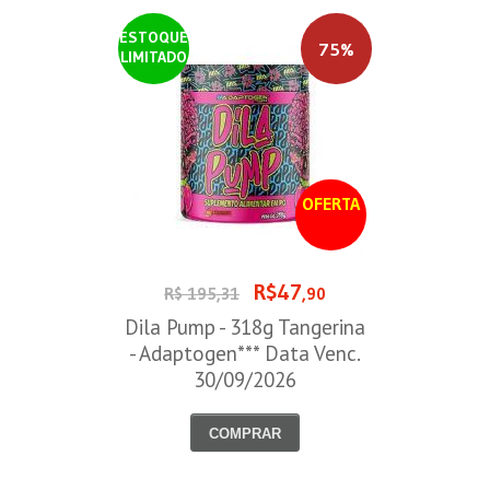
ESTOQUE
75%
LIMITADO
OFERTA
R$47
R$ 195,31
,90
Dila Pump - 318g Tangerina
- Adaptogen*** Data Venc.
30/09/2026
COMPRAR