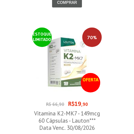
COMPRAR
ESTOQUE
70%
LIMITADO
OFERTA
R$19
R$ 66,90
,90
Vitamina K2-MK7 - 149mcg
60 Cápsulas - Lauton***
Data Venc. 30/08/2026