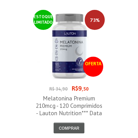
ESTOQUE
73%
LIMITADO
OFERTA
R$9
R$ 34,90
,50
Melatonina Premium
210mcg - 120 Comprimidos
- Lauton Nutrition*** Data
Venc. 30/08/2026
COMPRAR