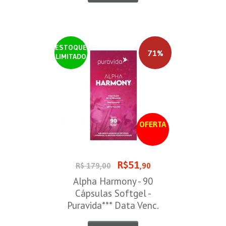
ESTOQUE
71%
LIMITADO
OFERTA
R$51
R$ 179,00
,90
Alpha Harmony - 90
Cápsulas Softgel -
Puravida*** Data Venc.
30/08/2026