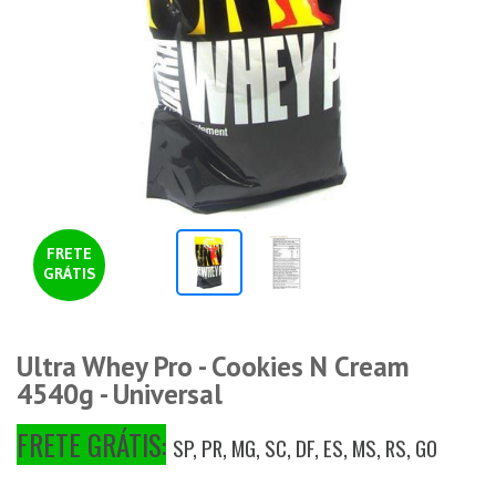
FRETE
GRÁTIS
Ultra Whey Pro - Cookies N Cream
4540g - Universal
FRETE GRÁTIS:
SP, PR, MG, SC, DF, ES, MS, RS, GO