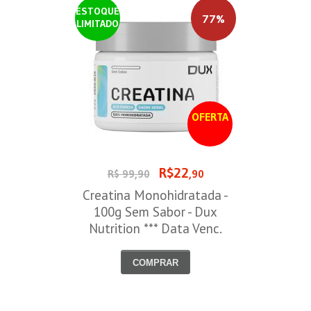
ESTOQUE
77%
LIMITADO
OFERTA
R$22
R$ 99,90
,90
Creatina Monohidratada -
100g Sem Sabor - Dux
Nutrition *** Data Venc.
30/09/2026
COMPRAR