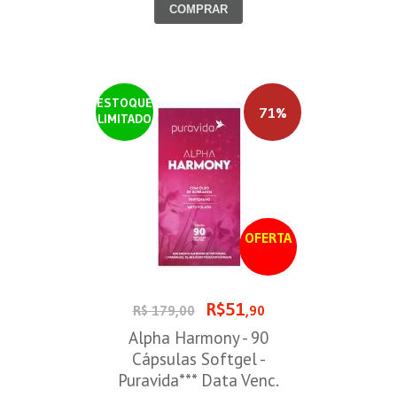
COMPRAR
ESTOQUE
71%
LIMITADO
OFERTA
R$51
R$ 179,00
,90
Alpha Harmony - 90
Cápsulas Softgel -
Puravida*** Data Venc.