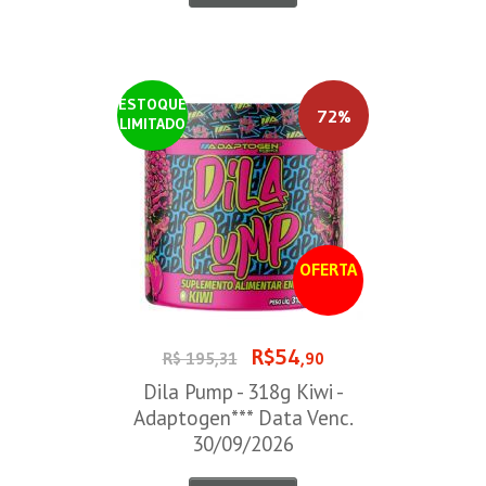
ESTOQUE
72%
LIMITADO
OFERTA
R$54
R$ 195,31
,90
Dila Pump - 318g Kiwi -
Adaptogen*** Data Venc.
30/09/2026