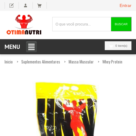
Entrar
BUSCAR
MENU
0 item(s)
Inicio
Suplementos Alimentares
Massa Muscular
Whey Protein