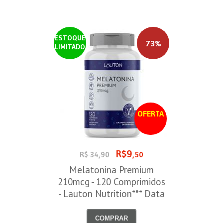
ESTOQUE
73%
LIMITADO
OFERTA
R$9
R$ 34,90
,50
Melatonina Premium
210mcg - 120 Comprimidos
- Lauton Nutrition*** Data
Venc. 30/08/2026
COMPRAR