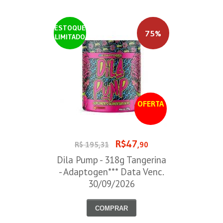
ESTOQUE
75%
LIMITADO
OFERTA
R$47
R$ 195,31
,90
Dila Pump - 318g Tangerina
- Adaptogen*** Data Venc.
30/09/2026
COMPRAR