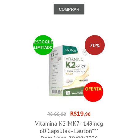
30/08/2026
COMPRAR
ESTOQUE
70%
LIMITADO
OFERTA
R$19
R$ 66,90
,90
Vitamina K2-MK7 - 149mcg
60 Cápsulas - Lauton***