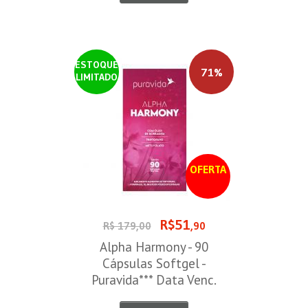
ESTOQUE
71%
LIMITADO
OFERTA
R$51
R$ 179,00
,90
Alpha Harmony - 90
Cápsulas Softgel -
Puravida*** Data Venc.
30/08/2026