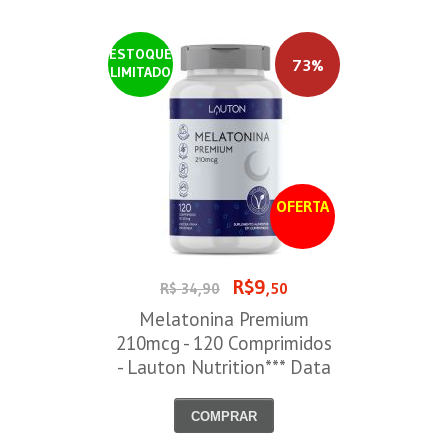
ESTOQUE
73%
LIMITADO
OFERTA
R$9
R$ 34,90
,50
Melatonina Premium
210mcg - 120 Comprimidos
- Lauton Nutrition*** Data
Venc. 30/08/2026
COMPRAR