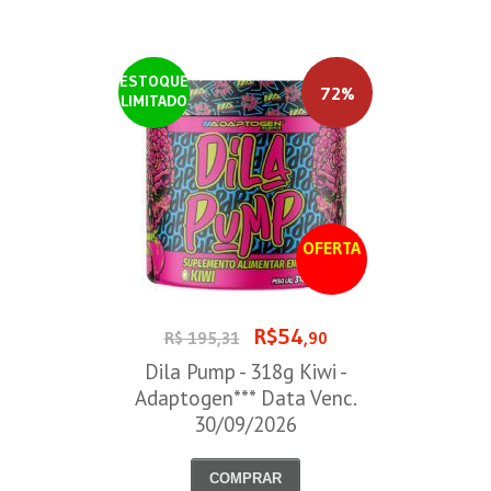
ESTOQUE
72%
LIMITADO
OFERTA
R$54
R$ 195,31
,90
Dila Pump - 318g Kiwi -
Adaptogen*** Data Venc.
30/09/2026
COMPRAR