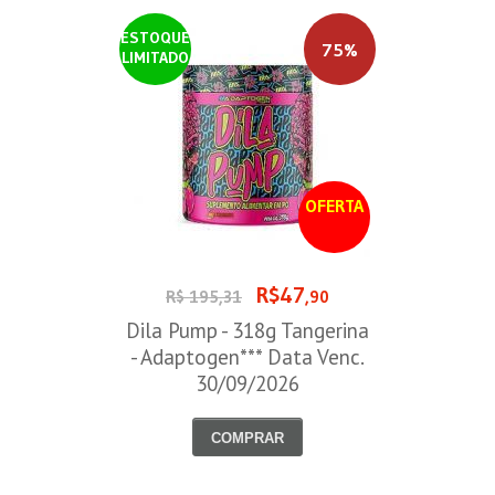
ESTOQUE
75%
LIMITADO
OFERTA
R$47
R$ 195,31
,90
Dila Pump - 318g Tangerina
- Adaptogen*** Data Venc.
30/09/2026
COMPRAR