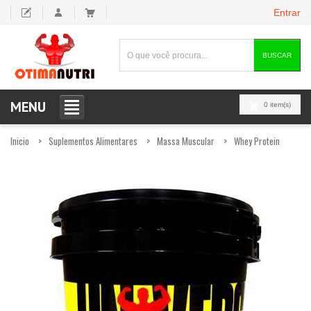
Entrar
BUSCAR
MENU
0 item(s)
Inicio
Suplementos Alimentares
Massa Muscular
Whey Protein