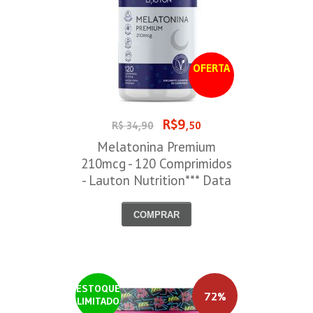
OFERTA
R$9
R$ 34,90
,50
Melatonina Premium
210mcg - 120 Comprimidos
- Lauton Nutrition*** Data
Venc. 30/08/2026
COMPRAR
ESTOQUE
72%
LIMITADO