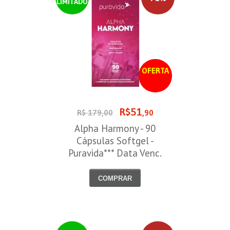
LIMITADO
OFERTA
R$51
R$ 179,00
,90
Alpha Harmony - 90
Cápsulas Softgel -
Puravida*** Data Venc.
30/08/2026
COMPRAR