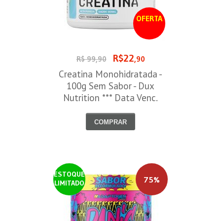
OFERTA
R$22
R$ 99,90
,90
Creatina Monohidratada -
100g Sem Sabor - Dux
Nutrition *** Data Venc.
30/09/2026
COMPRAR
ESTOQUE
75%
LIMITADO