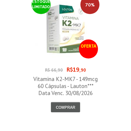
ESTOQUE
70%
LIMITADO
OFERTA
R$19
R$ 66,90
,90
Vitamina K2-MK7 - 149mcg
60 Cápsulas - Lauton***
Data Venc. 30/08/2026
COMPRAR