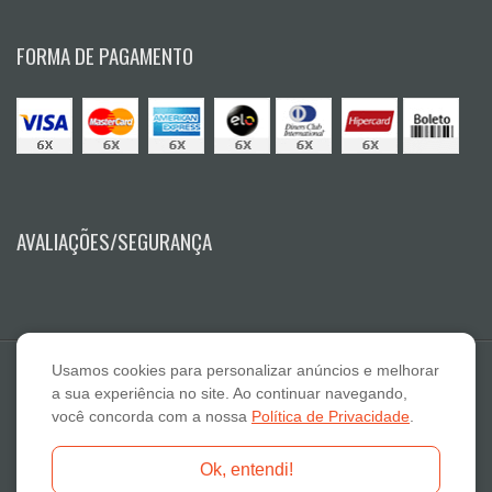
FORMA DE PAGAMENTO
AVALIAÇÕES/SEGURANÇA
Usamos cookies para personalizar anúncios e melhorar
a sua experiência no site. Ao continuar navegando,
você concorda com a nossa
Política de Privacidade
.
E A Lazaro Suplementos Alimentares ME - CNPJ: 19.789.048/0001-59
Ok, entendi!
Fone: 18-3322 2132 - E-mail: atendimento@otimanutri.com.br